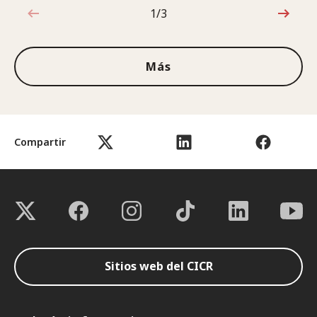
1/3
1de3
Más
Compartir
Sitios web del CICR