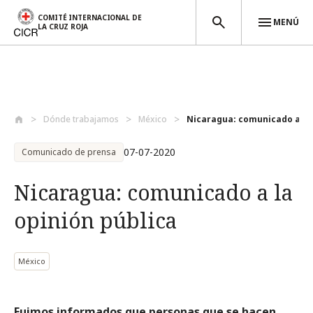
COMITÉ INTERNACIONAL DE
MENÚ
LA CRUZ ROJA
Pasar al contenido principal
Dónde trabajamos
México
Nicaragua: comunicado a la o
07-07-2020
Comunicado de prensa
Nicaragua: comunicado a la
opinión pública
México
Fuimos informados que personas que se hacen