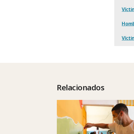
Vícti
Homb
Vícti
Relacionados