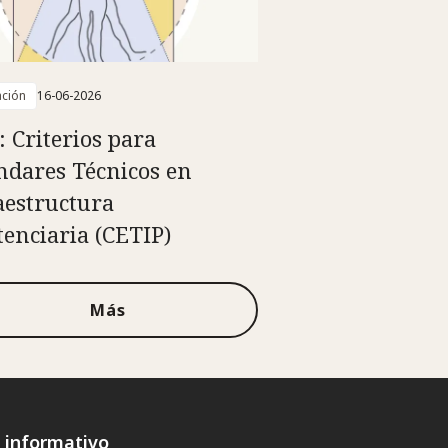
ación
16-06-2026
: Criterios para
ndares Técnicos en
aestructura
tenciaria (CETIP)
Más
n informativo