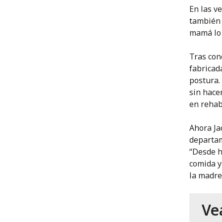
En las v
también 
mamá lo 
Tras cono
fabricad
postura.
sin hacer
en rehabi
Ahora Ja
departam
“Desde h
comida y
la madre
Ve