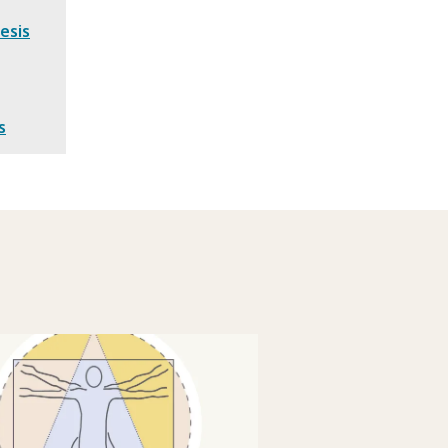
esis
s