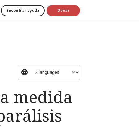
Encontrar ayuda
Donar
 la medida
arálisis