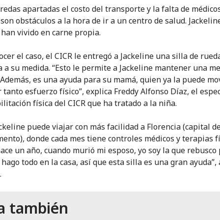
eredas apartadas el costo del transporte y la falta de médico
son obstáculos a la hora de ir a un centro de salud. Jackelin
han vivido en carne propia.
cer el caso, el CICR le entregó a Jackeline una silla de rued
a a su medida. “Esto le permite a Jackeline mantener una me
 Además, es una ayuda para su mamá, quien ya la puede mov
 tanto esfuerzo físico”, explica Freddy Alfonso Díaz, el espec
litación física del CICR que ha tratado a la niña.
ckeline puede viajar con más facilidad a Florencia (capital de
ento), donde cada mes tiene controles médicos y terapias fí
ace un año, cuando murió mi esposo, yo soy la que rebusco 
 hago todo en la casa, así que esta silla es una gran ayuda”,
.
a también