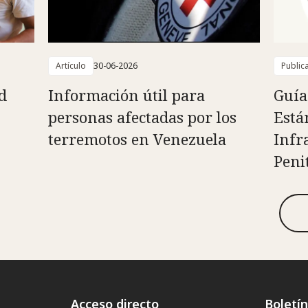
Artículo
30-06-2026
Public
d
Información útil para
Guía
personas afectadas por los
Está
terremotos en Venezuela
Infr
Peni
Acceso directo
Boletí