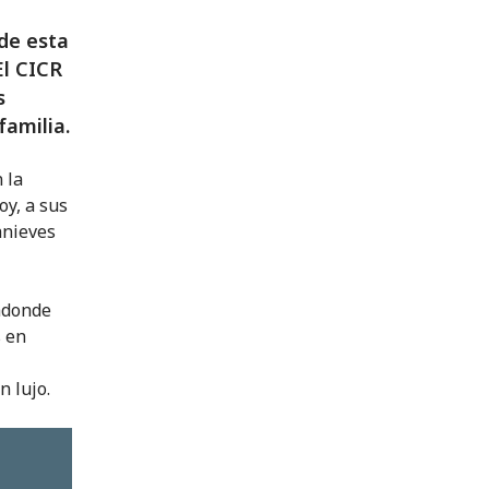
 de esta
El CICR
s
familia.
 la
oy, a sus
anieves
 adonde
s en
n lujo.