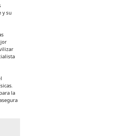
s
e y su
as
jor
ilizar
ialista
l
sicas.
para la
 asegura