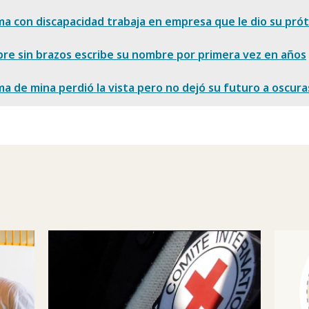
ma con discapacidad trabaja en empresa que le dio su prót
re sin brazos escribe su nombre por primera vez en años
ma de mina perdió la vista pero no dejó su futuro a oscura