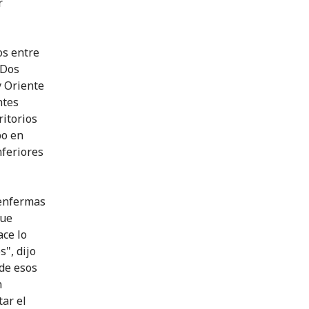
r
os entre
 Dos
y Oriente
ntes
ritorios
po en
nferiores
 enfermas
que
ace lo
s", dijo
de esos
n
ar el