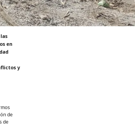
 las
os en
idad
flictos y
ermos
ión de
s de