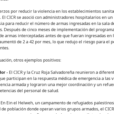
erzos por reducir la violencia en los establecimientos sanit
s. El CICR se asoció con administradores hospitalarios en un 
sia para reducir el número de armas ingresadas en la sala d
s. Después de cinco meses de implementación del programa
e armas interceptadas antes de que fueran ingresadas en 
aumentó de 2 a 42 por mes, lo que redujo el riesgo para el p
ntes.
uación, otros ejemplos positivos:
dor -
El CICR y la Cruz Roja Salvadoreña reunieron a diferen
que participan en la respuesta médica de emergencia a las v
olencia armada y lograron una mejor coordinación y un refue
etencias del personal de salud.
En Ein el Helweh, un campamento de refugiados palestinos 
 de población donde operan varios grupos armados, el CICR