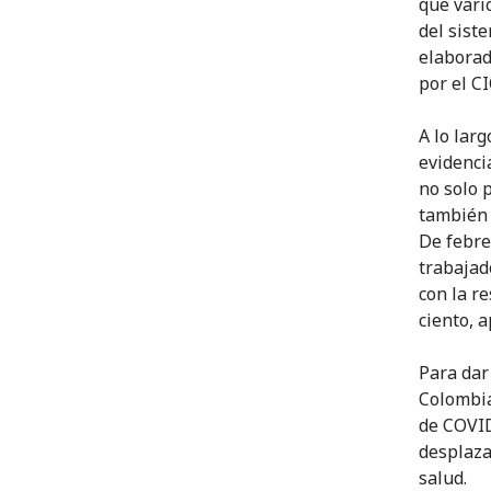
que vari
del siste
elaborad
por el C
A lo lar
evidenci
no solo p
también 
De febre
trabajad
con la r
ciento, 
Para dar
Colombia
de COVID
desplazar
salud.