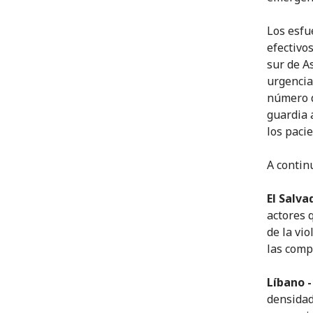
Los esfu
efectivo
sur de A
urgencia
número d
guardia 
los pacie
A contin
El Salva
actores 
de la vi
las comp
Líbano -
densidad