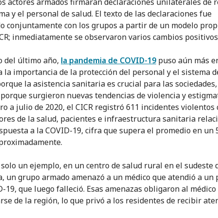
os actores armados firmaran declaraciones unilaterales de 
ma y el personal de salud. El texto de las declaraciones fue
o conjuntamente con los grupos a partir de un modelo pro
ICR; inmediatamente se observaron varios cambios positivos
go del último año,
la pandemia de COVID-19
puso aún más e
a la importancia de la protección del personal y el sistema d
orque la asistencia sanitaria es crucial para las sociedades,
porque surgieron nuevas tendencias de violencia y estigmat
ro a julio de 2020, el CICR registró 611 incidentes violentos
ores de la salud, pacientes e infraestructura sanitaria rela
espuesta a la COVID-19, cifra que supera el promedio en un 
aproximadamente.
 solo un ejemplo, en un centro de salud rural en el sudeste 
, un grupo armado amenazó a un médico que atendió a un 
-19, que luego falleció. Esas amenazas obligaron al médico
se de la región, lo que privó a los residentes de recibir ate