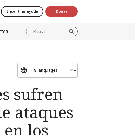
Encontrar ayuda
Donar
CICR
es sufren
de ataques
 en los