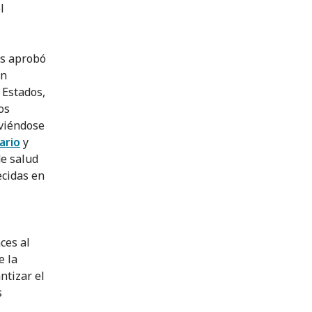
l
as aprobó
en
 Estados,
os
 viéndose
ario
y
de salud
ecidas en
ces al
e la
ntizar el
s