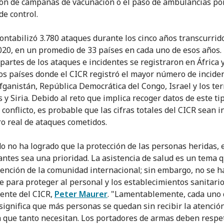
ión de campañas de vacunación o el paso de ambulancias po
de control.
contabilizó 3.780 ataques durante los cinco años transcurrid
020, en un promedio de 33 países en cada uno de esos años.
 partes de los ataques e incidentes se registraron en África 
os países donde el CICR registró el mayor número de incide
fganistán, República Democrática del Congo, Israel y los ter
 y Siria. Debido al reto que implica recoger datos de este ti
conflicto, es probable que las cifras totales del CICR sean i
o real de ataques cometidos.
o no ha logrado que la protección de las personas heridas,
antes sea una prioridad. La asistencia de salud es un tema 
tención de la comunidad internacional; sin embargo, no se h
te para proteger al personal y los establecimientos sanitario
dente del CICR,
Peter Maurer
. "Lamentablemente, cada uno 
significa que más personas se quedan sin recibir la atenció
a que tanto necesitan. Los portadores de armas deben respet