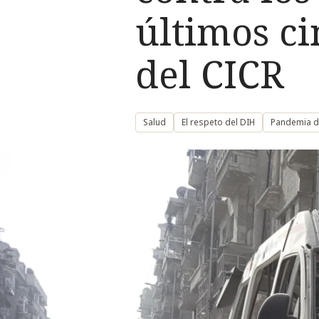
últimos c
del CICR
Salud
El respeto del DIH
Pandemia d