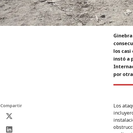
Ginebra 
consecu
los casi
instó a 
Internac
por otr
Los ataq
Compartir
incluyer
instalac
obstrucc