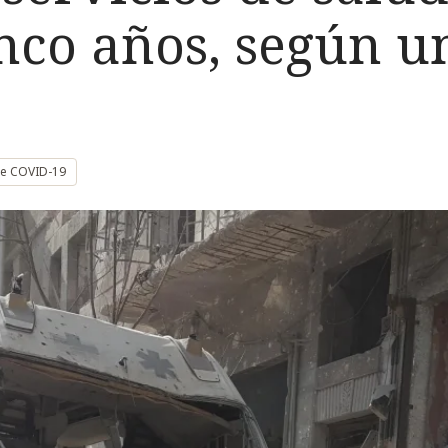
inco años, según u
e COVID-19