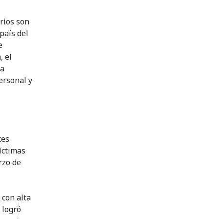
arios son
país del
e
, el
la
ersonal y
tes
íctimas
rzo de
con alta
 logró