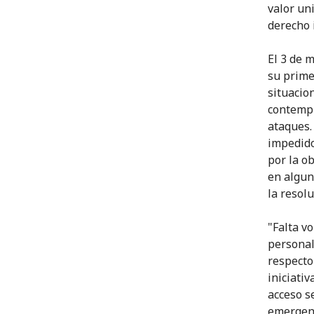
valor un
derecho 
El 3 de 
su prime
situacion
contempl
ataques.
impedido
por la ob
en algun
la resolu
"Falta v
personal
respecto
iniciativ
acceso s
emergenc