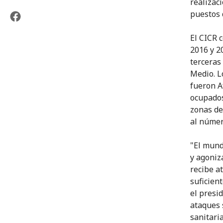
realizac
puestos 
El CICR 
2016 y 2
terceras
Medio. L
fueron A
ocupados
zonas de 
al númer
"El mund
y agoniz
recibe a
suficien
el presi
ataques 
sanitari