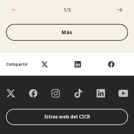
1/3
1de3
Más
Compartir
Sitios web del CICR