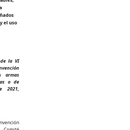
a
eñados
y el uso
de la VI
onvención
as armas
vas o de
e 2021,
nvención
l Comité