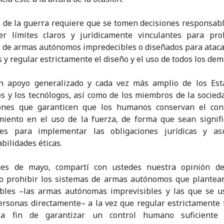
o de la guerra requiere que se tomen decisiones responsab
er límites claros y jurídicamente vinculantes para pro
 de armas autónomos impredecibles o diseñados para ataca
y regular estrictamente el diseño y el uso de todos los dem
un apoyo generalizado y cada vez más amplio de los Esta
cos y los tecnólogos, así como de los miembros de la sociedad
iones que garanticen que los humanos conservan el cont
miento en el uso de la fuerza, de forma que sean signifi
ntes para implementar las obligaciones jurídicas y as
bilidades éticas.
es de mayo, compartí con ustedes nuestra opinión d
o prohibir los sistemas de armas autónomos que plantea
ables –las armas autónomas imprevisibles y las que se u
ersonas directamente– a la vez que regular estrictamente 
a fin de garantizar un control humano suficiente