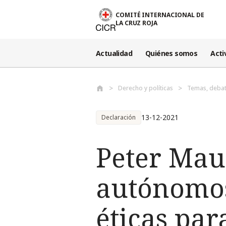
Pasar al contenido principal
COMITÉ INTERNACIONAL DE
LA CRUZ ROJA
Actualidad
Quiénes somos
Acti
Derecho y políticas
Temas, debat
13-12-2021
Declaración
Peter Mau
autónomos
éticas par