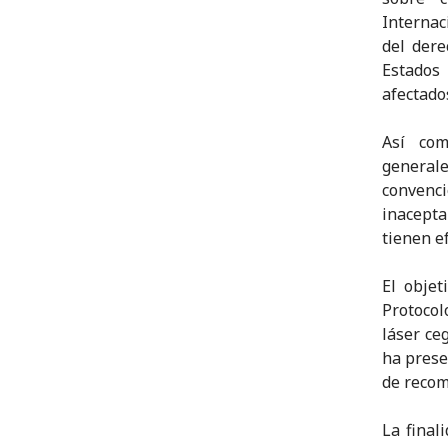
Internac
del dere
Estados
afectado
Así com
generale
convenc
inacepta
tienen e
El objet
Protocol
láser ce
ha prese
de recom
La final