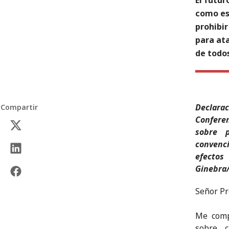
como es
prohibi
para ata
de todo
Declara
Compartir
Conferen
sobre p
convenc
efecto
Ginebra/
Señor Pr
Me comp
sobre c