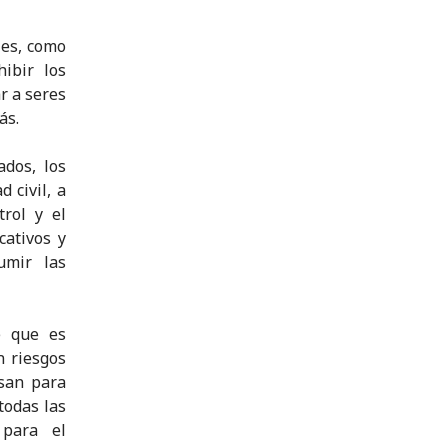
les, como
hibir los
r a seres
ás.
dos, los
 civil, a
rol y el
cativos y
umir las
e que es
n riesgos
san para
todas las
 para el