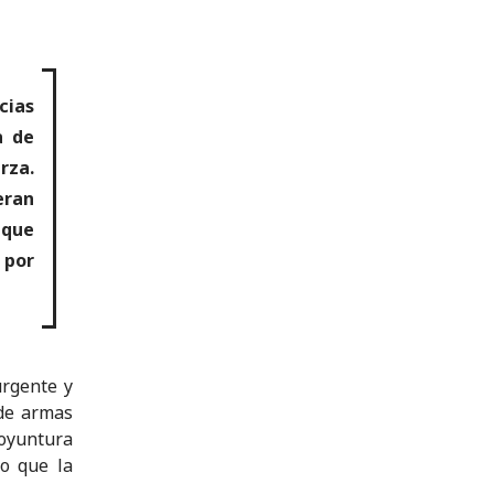
cias
a de
rza.
eran
 que
 por
urgente y
 de armas
oyuntura
o que la