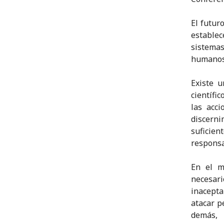
El futur
establec
sistemas
humanos 
Existe 
científi
las acc
discerni
suficie
responsa
En el m
necesari
inacept
atacar p
demás, 