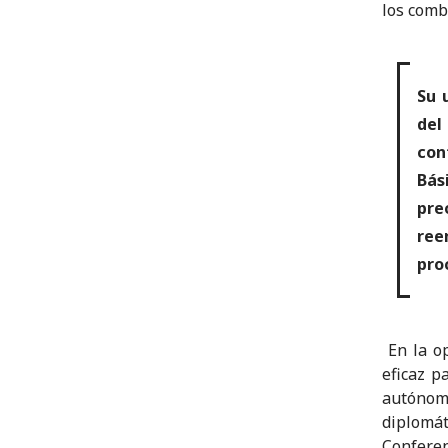
los comb
Su 
del
con
Bás
pre
ree
pro
En la op
eficaz p
autónom
diplomá
Conferenc