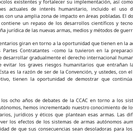
ocolos existentes y fortalecer su implementación, así com
ones actuales de interés humanitario, incluido el uso 
as con una amplia zona de impacto en áreas pobladas. El 
contiene un repaso de los desarrollos científicos y tecno
ña jurídica de las nuevas armas, medios y métodos de guerr
ntarios giran en torno a la oportunidad que tienen en la a
s Partes Contratantes –como la tuvieron en la preparac
 desarrollar gradualmente el derecho internacional human
e evitar los graves riesgos humanitarios que entrañan l
Esta es la razón de ser de la Convención, y ustedes, con el
etivo, tienen la oportunidad de demostrar que continúa
 los ocho años de debates de la CCAC en torno a los sis
tónomos, hemos incrementado nuestro conocimiento de lo
rios, jurídicos y éticos que plantean esas armas. Las dif
ever los efectos de los sistemas de armas autónomos aum
idad de que sus consecuencias sean desoladoras para los 