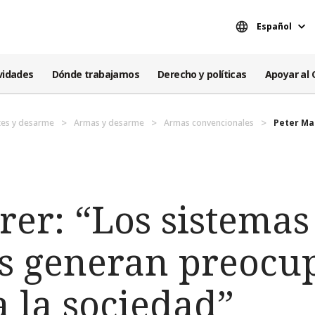
Español
vidades
Dónde trabajamos
Derecho y políticas
Apoyar al 
es y desarme
Armas y desarme
Armas convencionales
Peter Ma
rer: “Los sistema
 generan preocu
a la sociedad”