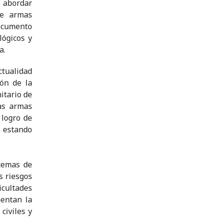
o abordar
de armas
documento
lógicos y
a.
ctualidad
ión de la
itario de
as armas
 logro de
 estando
temas de
s riesgos
icultades
entan la
civiles y