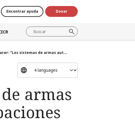
Encontrar ayuda
Donar
CICR
urer: “Los sistemas de armas aut...
s de armas
paciones