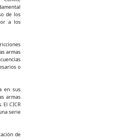
ndamental
so de los
or a los
icciones
las armas
cuencias
esarios o
ja en sus
las armas
. El CICR
una serie
zación de