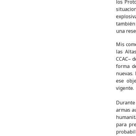
los Prot
situaci
explosiv
también 
una rese
Mis come
las Alta
CCAC– de
forma d
nuevas. 
ese obj
vigente.
Durante
armas au
humanita
para pr
probabil