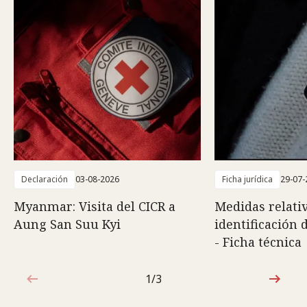
Declaración
03-08-2026
Ficha jurídica
29-07-
Myanmar: Visita del CICR a
Medidas relativ
Aung San Suu Kyi
identificación 
- Ficha técnica
1/3
1de3