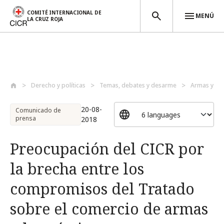
COMITÉ INTERNACIONAL DE
MENÚ
LA CRUZ ROJA
Pasar al contenido principal
Derecho y políticas
Temas, debates y desarme
Armas y de
20-08-
Comunicado de
prensa
2018
Preocupación del CICR por
la brecha entre los
compromisos del Tratado
sobre el comercio de armas