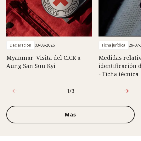
Declaración
03-08-2026
Ficha jurídica
29-07-
Myanmar: Visita del CICR a
Medidas relativ
Aung San Suu Kyi
identificación 
- Ficha técnica
1/3
1de3
Más