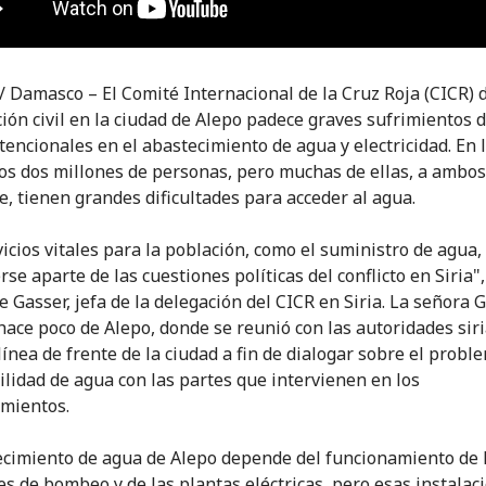
/ Damasco – El Comité Internacional de la Cruz Roja (CICR) 
ción civil en la ciudad de Alepo padece graves sufrimientos 
ntencionales en el abastecimiento de agua y electricidad. En 
os dos millones de personas, pero muchas de ellas, a ambos
te, tienen grandes dificultades para acceder al agua.
vicios vitales para la población, como el suministro de agua
se aparte de las cuestiones políticas del conflicto en Siria"
 Gasser, jefa de la delegación del CICR en Siria. La señora 
hace poco de Alepo, donde se reunió con las autoridades siri
línea de frente de la ciudad a fin de dialogar sobre el probl
ilidad de agua con las partes que intervienen en los
mientos.
ecimiento de agua de Alepo depende del funcionamiento de 
es de bombeo y de las plantas eléctricas, pero esas instalac