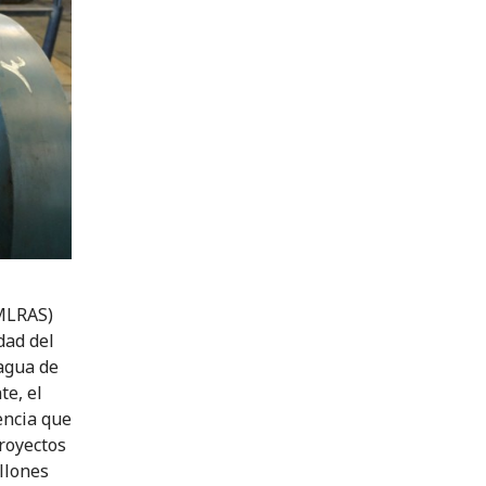
(MLRAS)
dad del
 agua de
te, el
encia que
proyectos
llones