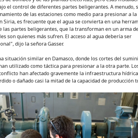
ajo el control de diferentes partes beligerantes. A menudo, s
onamiento de las estaciones como medio para presionar a la
En Siria, es frecuente que el agua se convierta en una herra
 las partes beligerantes, que la transforman en un arma de
viles son quienes más sufren. El acceso al agua debería ser
onal", dijo la señora Gasser.
na situación similar en Damasco, donde los cortes del sumin
han utilizado como táctica para presionar a la otra parte. Lo
conflicto han afectado gravemente la infraestructura hídrica 
rdido o dañado casi la mitad de la capacidad de producción to