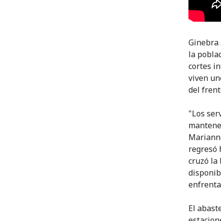
Ginebra 
la pobla
cortes i
viven un
del fren
"Los ser
mantener
Marianne
regresó 
cruzó la 
disponib
enfrenta
El abast
estacion