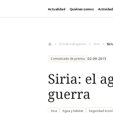
Actualidad
Quiénes somos
Activida
Pasar al contenido principal
Dónde trabajamos
Siria
Sir
02-09-2015
Comunicado de prensa
Siria: el 
guerra
Siria
Agua y hábitat
Seguridad econ