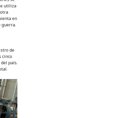
e utiliza
 otra
mienta en
 guerra.
istro de
s cinco
del país.
tal.