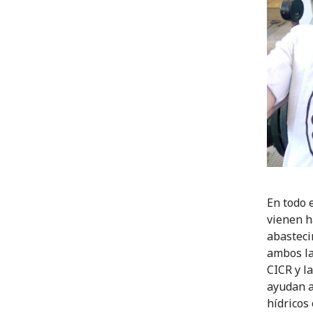
En todo e
vienen h
abasteci
ambos la
CICR y l
ayudan a
hídricos