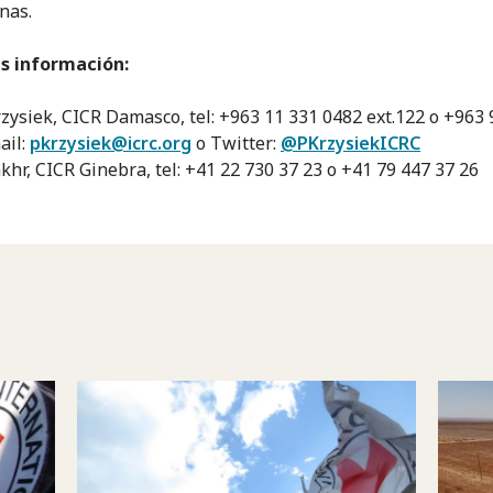
nas.
s información:
zysiek, CICR Damasco, tel: +963 11 331 0482 ext.122 o +963
ail:
pkrzysiek@icrc.org
o Twitter:
@PKrzysiekICRC
khr, CICR Ginebra, tel: +41 22 730 37 23 o +41 79 447 37 26