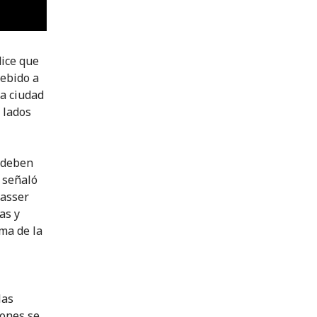
dice que
debido a
la ciudad
 lados
, deben
, señaló
Gasser
as y
ema de la
las
iones se