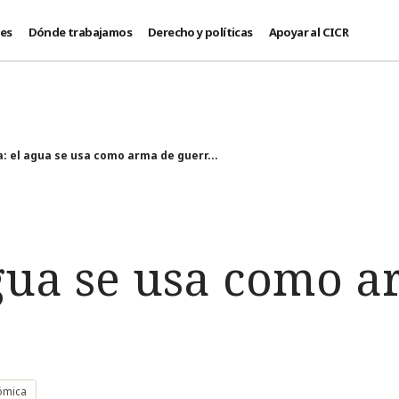
des
Dónde trabajamos
Derecho y políticas
Apoyar al CICR
ia: el agua se usa como arma de guerr...
agua se usa como 
ómica