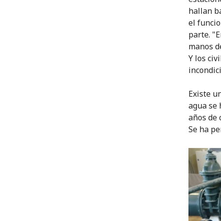
hallan b
el funci
parte. "
manos de
Y los ci
incondici
Existe u
agua se 
años de 
Se ha pe