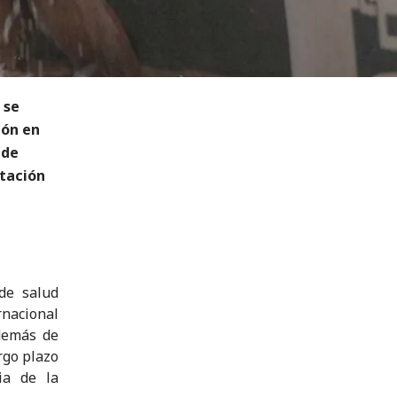
 se
ión en
 de
stación
de salud
rnacional
Además de
rgo plazo
ia de la