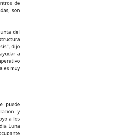
entros de
adas, son
punta del
structura
is", dijo
 ayudar a
mperativo
ya es muy
ue puede
lación y
oyo a los
edia Luna
ocupante