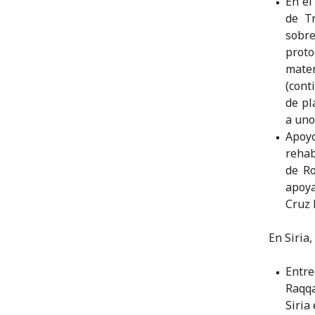
En el
de Tr
sobre
prot
mater
(cont
de pl
a uno
Apoyo
rehab
de Ro
apoya
Cruz 
En Siria
Entre
Raqqa
Siria