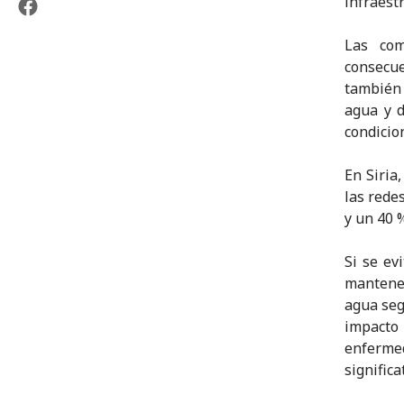
infraest
Las com
consecu
también 
agua y 
condicio
En Siria
las rede
y un 40 %
Si se ev
mantener
agua seg
impacto
enferme
signific