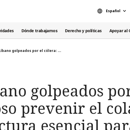
Español
vidades
Dónde trabajamos
Derecho y políticas
Apoyar al 
 Líbano golpeados por el cólera: ...
bano golpeados por
so prevenir el col
ctura esencial par