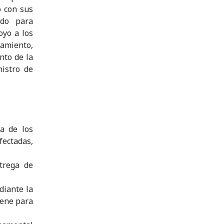
o con sus
ndo para
oyo a los
amiento,
nto de la
istro de
ia de los
fectadas,
trega de
diante la
iene para