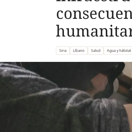
consecuenc
humanitar
Siria
Líbano
Salud
Agua y hábitat