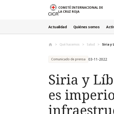
Pasar al contenido principal
COMITÉ INTERNACIONAL DE
LA CRUZ ROJA
Actualidad
Quiénes somos
Acti
Qué hacemos
Salud
Siria y
03-11-2022
Comunicado de prensa
Siria y Lí
es imperio
infraestru