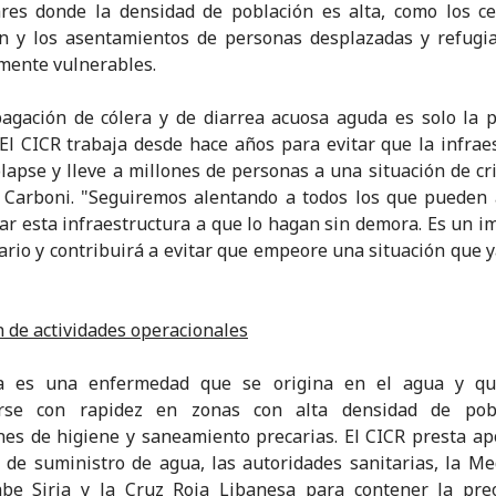
res donde la densidad de población es alta, como los c
n y los asentamientos de personas desplazadas y refugi
mente vulnerables.
agación de cólera y de diarrea acuosa aguda es solo la 
 El CICR trabaja desde hace años para evitar que la infrae
colapse y lleve a millones de personas a una situación de cris
 Carboni. "Seguiremos alentando a todos los que pueden
zar esta infraestructura a que lo hagan sin demora. Es un i
rio y contribuirá a evitar que empeore una situación que 
de actividades operacionales
ra es una enfermedad que se origina en el agua y q
rse con rapidez en zonas con alta densidad de pob
nes de higiene y saneamiento precarias. El CICR presta ap
s de suministro de agua, las autoridades sanitarias, la M
abe Siria y la Cruz Roja Libanesa para contener la pre