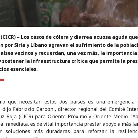
(CICR) – Los casos de cólera y diarrea acuosa aguda que
 por Siria y Líbano agravan el sufrimiento de la poblac
aíses vecinos y recuerdan, una vez más, la importancia
 sostener la infraestructura crítica que permite la pre
cios esenciales.
imo que necesitan estos dos países es una emergencia 
, dijo Fabrizzio Carboni, director regional del Comité Inte
uz Roja (CICR) para Oriente Próximo y Oriente Medio. "
ia inmediata, es de vital importancia prestar apoyo a más la
er soluciones más duraderas para reforzar la resilienc