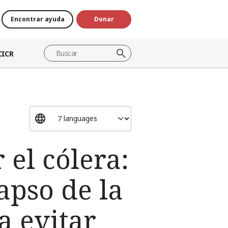
Encontrar ayuda
Donar
CICR
 el cólera:
apso de la
a evitar