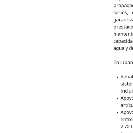
propagac
socios,
garantiz
prestad
mantenim
capacid
agua y d
En Líban
Rehab
siste
inclu
Apoy
artíc
Apoyo
entre
2.700