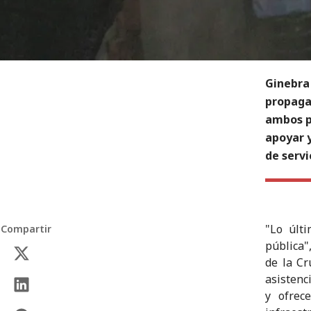
Ginebra 
propagan
ambos p
apoyar y
de servi
"Lo últ
Compartir
pública"
de la Cr
asistenc
y ofrec