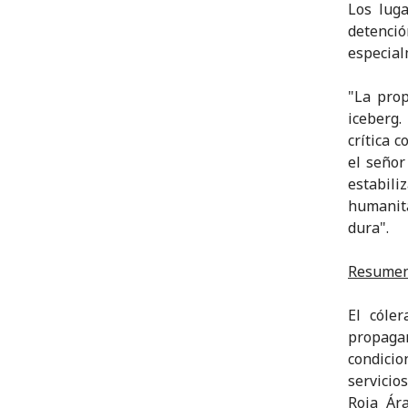
Los luga
detenció
especial
"La prop
iceberg.
crítica 
el señor
estabili
humanita
dura".
Resumen 
El cóle
propaga
condicio
servicio
Roja Ár