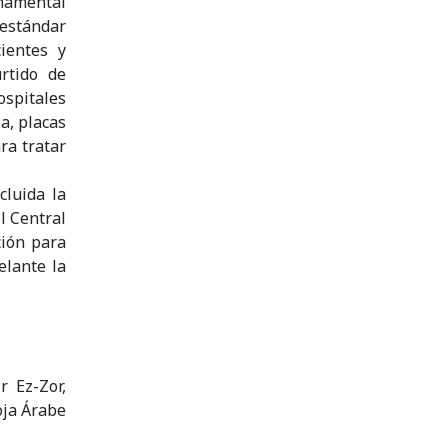
rnamental
 estándar
cientes y
rtido de
ospitales
a, placas
ara tratar
cluida la
l Central
ción para
elante la
r Ez-Zor,
oja Árabe