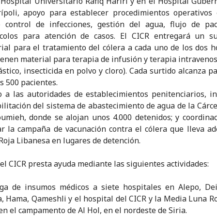
 Hospital Universitario Rafiq Hariri y en el Hospital Gube
ípoli, apoyo para establecer procedimientos operativos
 control de infecciones, gestión del agua, flujo de pa
ocolos para atención de casos. El CICR entregará un su
ial para el tratamiento del cólera a cada uno de los dos h
ienen material para terapia de infusión y terapia intravenos
ástico, insecticida en polvo y cloro). Cada surtido alcanza p
s 500 pacientes.
 a las autoridades de establecimientos penitenciarios, in
ilitación del sistema de abastecimiento de agua de la Cárce
umieh, donde se alojan unos 4.000 detenidos; y coordina
r la campaña de vacunación contra el cólera que lleva ad
Roja Libanesa en lugares de detención.
, el CICR presta ayuda mediante las siguientes actividades:
ga de insumos médicos a siete hospitales en Alepo, Dei
, Hama, Qameshli y el hospital del CICR y la Media Luna R
 en el campamento de Al Hol, en el nordeste de Siria.