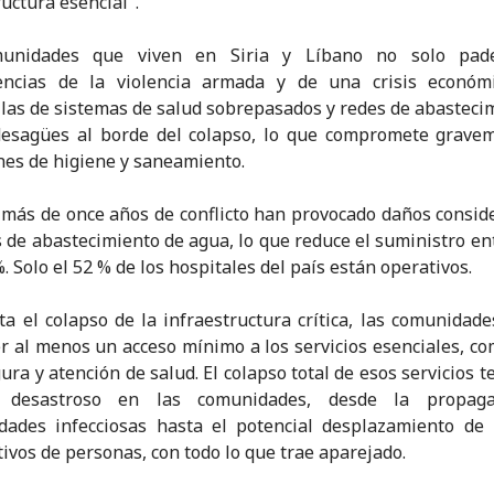
ructura esencial".
unidades que viven en Siria y Líbano no solo pad
encias de la violencia armada y de una crisis económi
las de sistemas de salud sobrepasados y redes de abasteci
desagües al borde del colapso, lo que compromete gravem
nes de higiene y saneamiento.
, más de once años de conflicto han provocado daños consid
s de abastecimiento de agua, lo que reduce el suministro en
. Solo el 52 % de los hospitales del país están operativos.
ita el colapso de la infraestructura crítica, las comunidad
 al menos un acceso mínimo a los servicios esenciales, co
ura y atención de salud. El colapso total de esos servicios t
 desastroso en las comunidades, desde la propag
dades infecciosas hasta el potencial desplazamiento de
ativos de personas, con todo lo que trae aparejado.