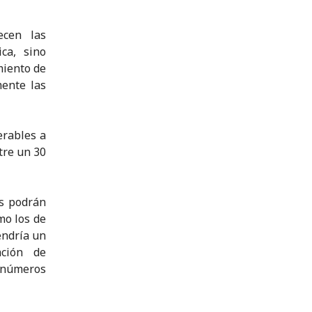
ecen las
ca, sino
miento de
ente las
erables a
tre un 30
es podrán
mo los de
endría un
ación de
 números