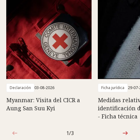
Declaración
03-08-2026
Ficha jurídica
29-07-
Myanmar: Visita del CICR a
Medidas relativ
Aung San Suu Kyi
identificación 
- Ficha técnica
1/3
1de3