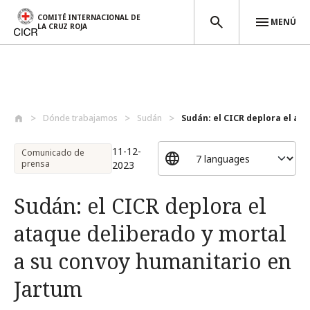
COMITÉ INTERNACIONAL DE
MENÚ
LA CRUZ ROJA
Pasar al contenido principal
Dónde trabajamos
Sudán
Sudán: el CICR deplora el ata
11-12-
Comunicado de
prensa
2023
Sudán: el CICR deplora el
ataque deliberado y mortal
a su convoy humanitario en
Jartum