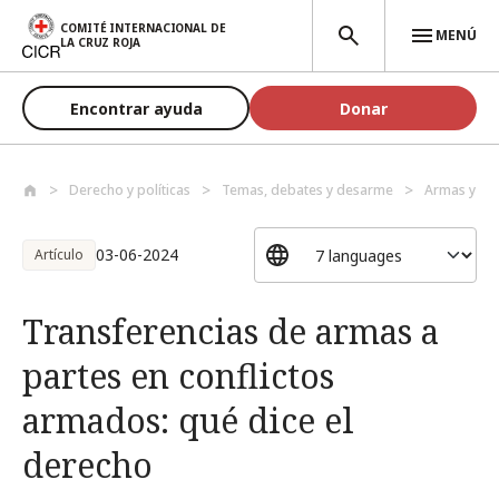
Pasar al contenido principal
COMITÉ INTERNACIONAL DE
MENÚ
LA CRUZ ROJA
Encontrar ayuda
Donar
Derecho y políticas
Temas, debates y desarme
Armas y de
03-06-2024
Artículo
Transferencias de armas a
partes en conflictos
armados: qué dice el
derecho