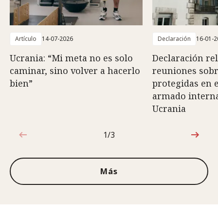
Artículo
14-07-2026
Declaración
16-01-2
Ucrania: “Mi meta no es solo
Declaración rel
caminar, sino volver a hacerlo
reuniones sob
bien”
protegidas en e
armado interna
Ucrania
1/3
1de3
Más