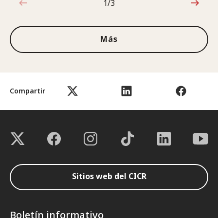
1/3
1de3
Más
Compartir
Sitios web del CICR
Boletín informativo