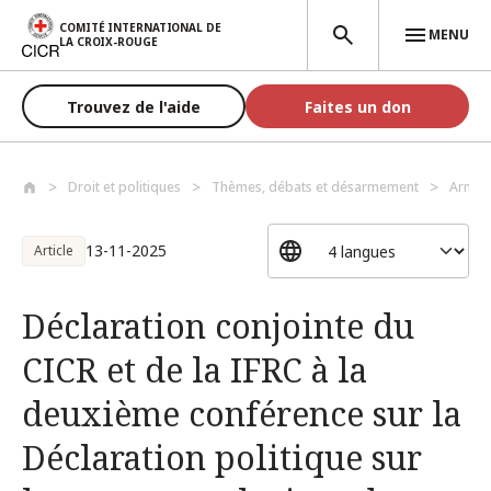
Aller au contenu principal
COMITÉ INTERNATIONAL DE
MENU
LA CROIX-ROUGE
Trouvez de l'aide
Faites un don
Droit et politiques
Thèmes, débats et désarmement
Armes
13-11-2025
Article
Déclaration conjointe du
CICR et de la IFRC à la
deuxième conférence sur la
Déclaration politique sur