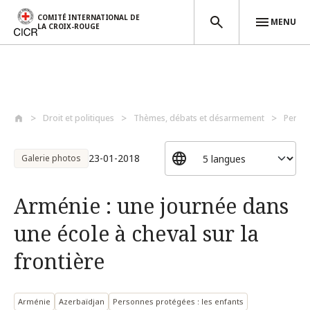
COMITÉ INTERNATIONAL DE
MENU
LA CROIX-ROUGE
Aller au contenu principal
Droit et politiques
Thèmes, débats et désarmement
Perso
23-01-2018
Galerie photos
Arménie : une journée dans
une école à cheval sur la
frontière
Arménie
Azerbaïdjan
Personnes protégées : les enfants