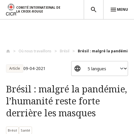
COMITÉ INTERNATIONAL DE
MENU
LA CROIX-ROUGE
Aller au contenu principal
Où nous travaillons
Brésil
Brésil : malgré la pandémie, l
09-04-2021
Article
Brésil : malgré la pandémie,
l’humanité reste forte
derrière les masques
Brésil
Santé