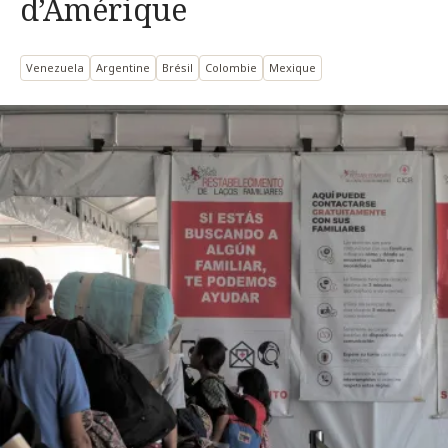
d’Amérique
Venezuela
Argentine
Brésil
Colombie
Mexique