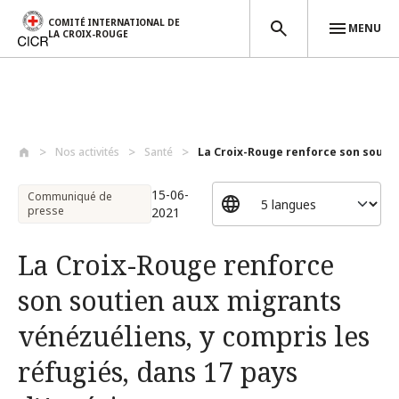
COMITÉ INTERNATIONAL DE
MENU
LA CROIX-ROUGE
Aller au contenu principal
Nos activités
Santé
La Croix-Rouge renforce son soutien
15-06-
Communiqué de
presse
2021
La Croix-Rouge renforce
son soutien aux migrants
vénézuéliens, y compris les
réfugiés, dans 17 pays