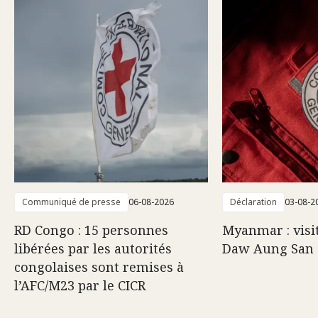
Communiqué de presse
06-08-2026
Déclaration
03-08-2
RD Congo : 15 personnes
Myanmar : visi
libérées par les autorités
Daw Aung San 
congolaises sont remises à
l’AFC/M23 par le CICR