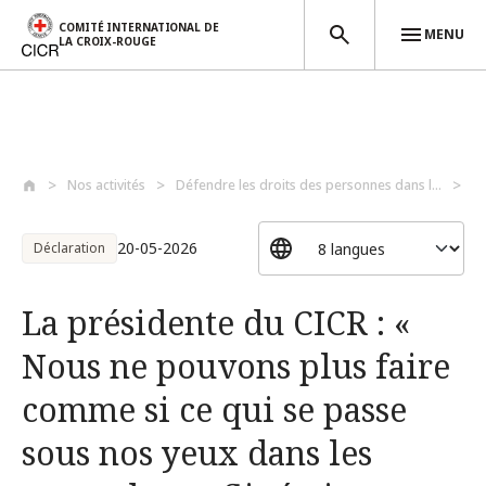
COMITÉ INTERNATIONAL DE
MENU
LA CROIX-ROUGE
Aller au contenu principal
Nos activités
Défendre les droits des personnes dans l...
La
20-05-2026
Déclaration
La présidente du CICR : «
Nous ne pouvons plus faire
comme si ce qui se passe
sous nos yeux dans les