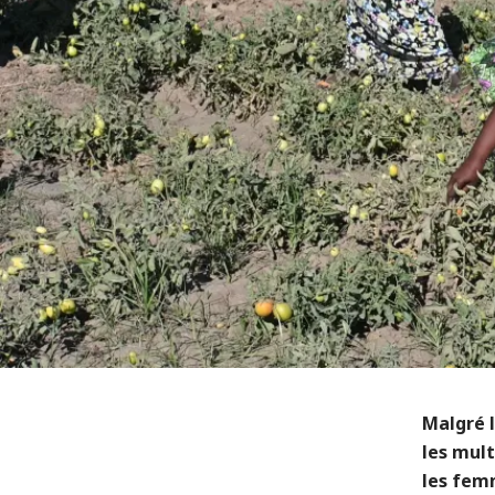
Malgré 
les mult
les fem