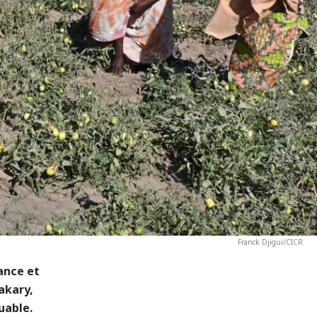
Franck Djigui/CICR
ance et
akary,
uable.