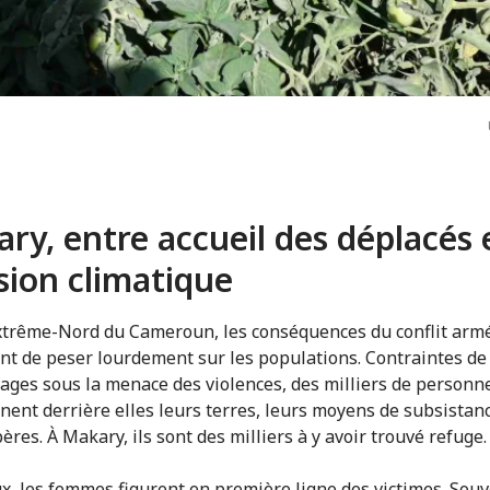
ry, entre accueil des déplacés 
sion climatique
xtrême-Nord du Cameroun, les conséquences du conflit arm
nt de peser lourdement sur les populations. Contraintes de 
llages sous la menace des violences, des milliers de personn
ent derrière elles leurs terres, leurs moyens de subsistanc
ères. À Makary, ils sont des milliers à y avoir trouvé refuge
x, les femmes figurent en première ligne des victimes. Sou