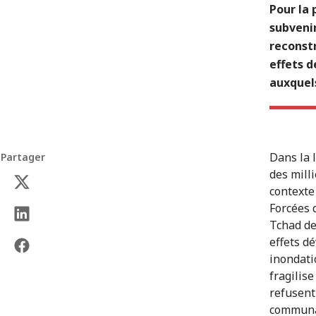
Pour la 
subveni
reconstr
effets 
auxquels
Dans la 
Partager
des mill
contexte
Forcées 
Tchad de
effets d
inondati
fragilis
refusent 
communau