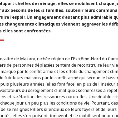
plupart cheffes de ménage, elles se mobilisent chaque j
r aux besoins de leurs familles, soutenir leurs communa
uire l’espoir. Un engagement d’autant plus admirable qu
des changements climatiques viennent aggraver les défi
 elles sont confrontées.
localité de Makary, nichée région de l’Extrême-Nord du Cam
iers de personnes déplacées tentent de reconstruire leur vi
 marqué par le conflit armé et les effets du changement clim
de fuir leurs maisons par le conflit armé qui secoue le bassi
puis plusieurs années, elles font face, en plus de l'insécuri
évastateurs du dérèglement climatique : sécheresses à répéti
ons et raréfaction des ressources naturelles. Une double cri
e chaque jour un peu plus les conditions de vie. Pourtant, d
de se résigner. Piliers silencieux de leurs foyers et de leurs
tés, elles s'organisent, innovent et se mobilisent pour no