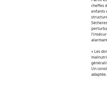
cheffes 
enfants 
structur
Sécheres
perturba
l’insécur
alarman
« Les do
malnutri
générali
Un const
adaptée.