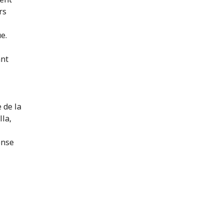
rs
e.
ant
 de la
lla,
onse