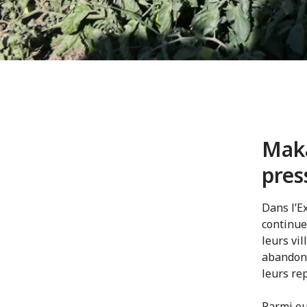
Maka
pres
Dans l’E
continue
leurs vi
abandonn
leurs rep
Parmi eu