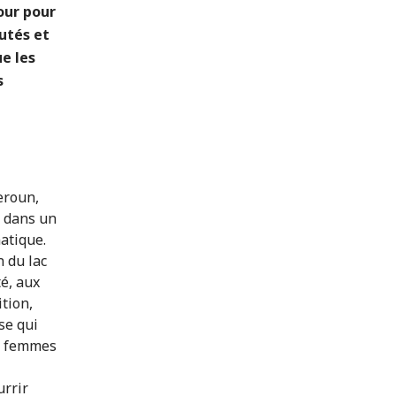
our pour
utés et
e les
s
eroun,
e dans un
atique.
n du lac
té, aux
tion,
se qui
es femmes
urrir