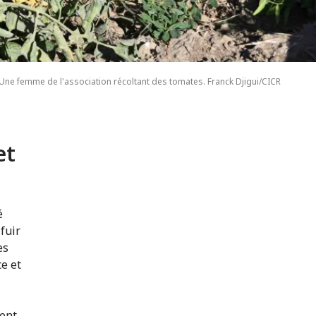
Une femme de l'association récoltant des tomates. Franck Djigui/CICR
et
é
fuir
es
e et
.
vent