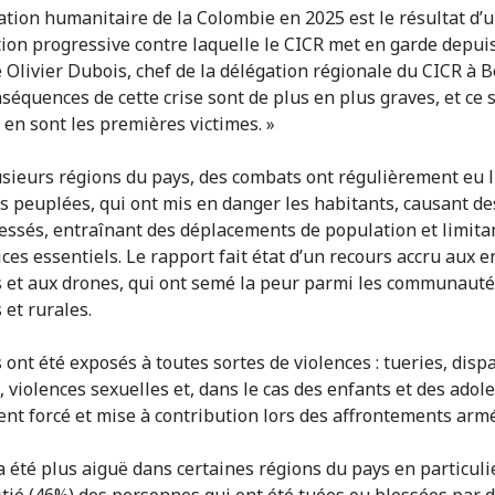
uation humanitaire de la Colombie en 2025 est le résultat d’
ion progressive contre laquelle le CICR met en garde depuis
é Olivier Dubois, chef de la délégation régionale du CICR à B
nséquences de cette crise sont de plus en plus graves, et ce 
i en sont les premières victimes. »
sieurs régions du pays, des combats ont régulièrement eu 
s peuplées, qui ont mis en danger les habitants, causant d
lessés, entraînant des déplacements de population et limitan
ices essentiels. Le rapport fait état d’un recours accru aux 
s et aux drones, qui ont semé la peur parmi les communaut
 et rurales.
s ont été exposés à toutes sortes de violences : tueries, dispa
 violences sexuelles et, dans le cas des enfants et des adole
nt forcé et mise à contribution lors des affrontements armé
a été plus aiguë dans certaines régions du pays en particulie
itié (46%) des personnes qui ont été tuées ou blessées par 