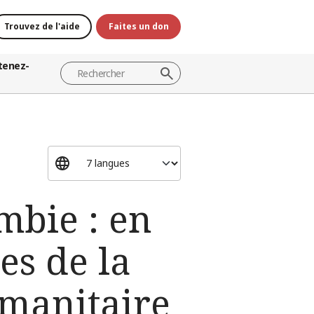
Trouvez de l'aide
Faites un don
tenez-
mbie : en
es de la
umanitaire