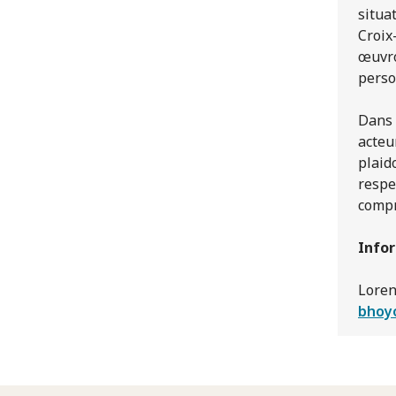
situa
Croix
œuvro
perso
Dans 
acteu
plaid
respe
compr
Info
Loren
bhoy