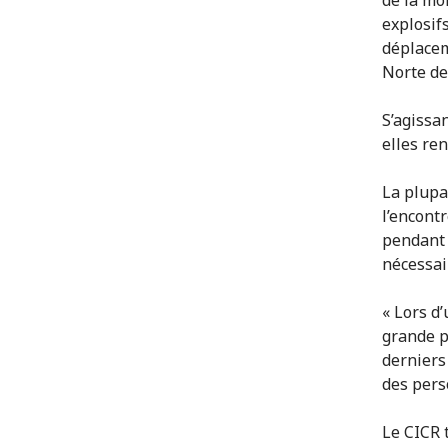
explosif
déplacem
Norte de
S’agissa
elles re
La plupa
l’encontr
pendant l
nécessair
« Lors d
grande p
derniers 
des pers
Le CICR 