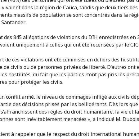
s vivaient dans la région de Cauca, tandis que deux tiers des
ents massifs de population se sont concentrés dans la rég
 Santander.
nt des 845 allégations de violations du DIH enregistrées en 
nvoient uniquement à celles qui ont été recensées par le CIC
rt de ces violations ont été commises en dehors des hostilité
e de civils ou de personnes privées de liberté. D’autres ont 
es hostilités, du fait que les parties n’ont pas pris les préc
es pour protéger les civils.
’un conflit armé, le niveau de dommages infligé aux civils d
artie des décisions prises par les belligérants. Dès lors que
s’affranchissent des règles du droit humanitaire, la vie et la
onnes sont inévitablement menacées », a indiqué M. Dubois
tient à rappeler que le respect du droit international human