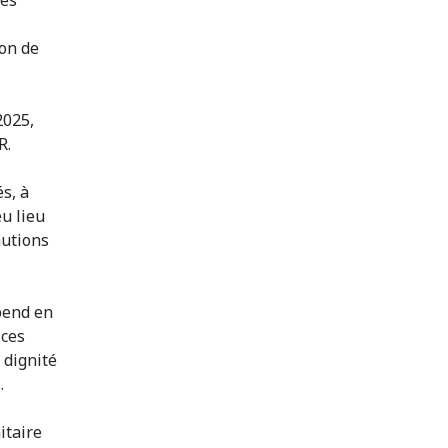
ion de
2025,
R.
s, à
eu lieu
autions
épend en
 ces
 dignité
.
itaire