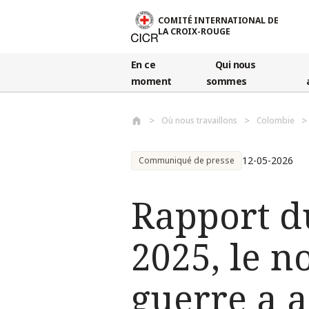
Aller au contenu principal
COMITÉ INTERNATIONAL DE
LA CROIX-ROUGE
En ce
Qui nous
moment
sommes
Où nous travaillons
Colombie
12-05-2026
Communiqué de presse
Rapport du
2025, le n
guerre a a