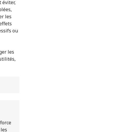
 éviter,
plées,
er les
effets
ssifs ou
ger les
tilités,
fforce
 les