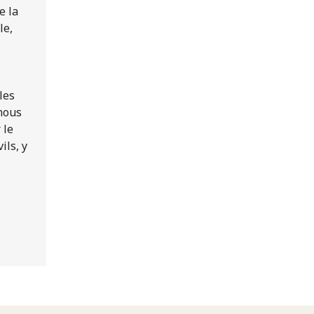
e la
le,
les
 nous
 le
ils, y