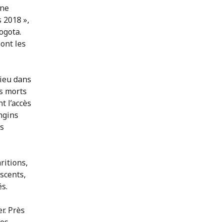
une
 2018 »,
ogota.
sont les
lieu dans
es morts
t l’accès
engins
és
ritions,
scents,
s.
r. Près
des