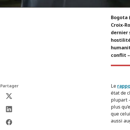
Bogota 
Croix-Ro
dernier 
hostilit
humanita
conflit 
Le
rappo
Partager
état de c
plupart 
plus qu’
que celu
aussi au