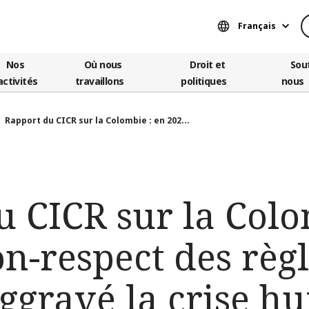
Français
Nos
Où nous
Droit et
Sou
activités
travaillons
politiques
nous
Rapport du CICR sur la Colombie : en 202...
 CICR sur la Colo
on-respect des règl
ggravé la crise h