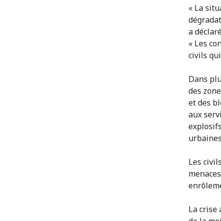
« La sit
dégradat
a déclar
« Les co
civils qu
Dans plu
des zone
et des b
aux serv
explosif
urbaines
Les civil
menaces,
enrôleme
La crise 
de la mo