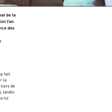
al de la
nt l’an
ence des
e
ie
fait
r la
 tiers de
, tandis
a lui