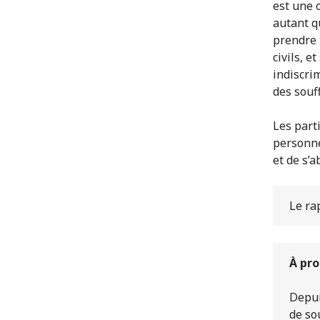
est une o
autant q
prendre 
civils, e
indiscri
des souff
Les part
personne
et de s’a
Le ra
À pro
Depui
de so