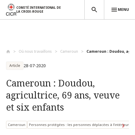
COMITÉ INTERNATIONAL DE
MENU
LA CROIX-ROUGE
Aller au contenu principal
Où nous travaillons
Cameroun
Cameroun : Doudou, agricu
28-07-2020
Article
Cameroun : Doudou,
agricultrice, 69 ans, veuve
et six enfants
Cameroun
Personnes protégées : les personnes déplacées à l’intérieur de