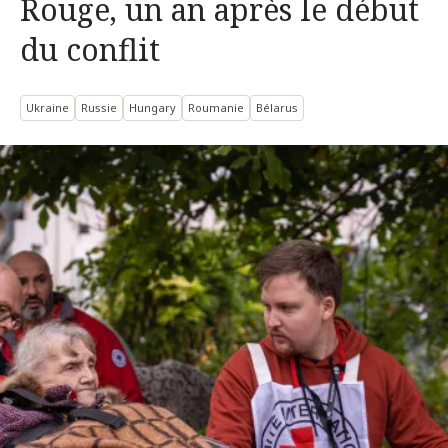
Rouge, un an après le début
du conflit
Ukraine
Russie
Hungary
Roumanie
Bélarus