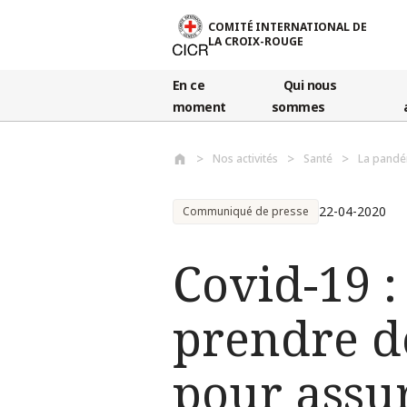
Aller au contenu principal
COMITÉ INTERNATIONAL DE
LA CROIX-ROUGE
En ce
Qui nous
moment
sommes
Nos activités
Santé
La pandé
22-04-2020
Communiqué de presse
Covid-19 :
prendre d
pour assur