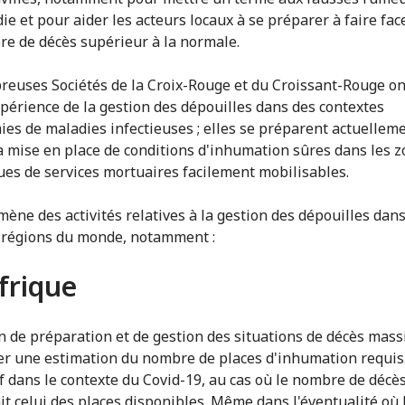
ie et pour aider les acteurs locaux à se préparer à faire fac
e de décès supérieur à la normale.
euses Sociétés de la Croix-Rouge et du Croissant-Rouge o
xpérience de la gestion des dépouilles dans des contextes
ies de maladies infectieuses ; elles se préparent actuellem
la mise en place de conditions d'inhumation sûres dans les 
es de services mortuaires facilement mobilisables.
mène des activités relatives à la gestion des dépouilles dan
 régions du monde, notamment :
frique
n de préparation et de gestion des situations de décès massi
r une estimation du nombre de places d'inhumation requis.
f dans le contexte du Covid-19, au cas où le nombre de décè
it celui des places disponibles. Même dans l'éventualité où 