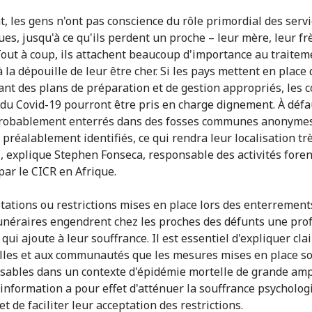
t, les gens n'ont pas conscience du rôle primordial des serv
ues, jusqu'à ce qu'ils perdent un proche – leur mère, leur fr
Tout à coup, ils attachent beaucoup d'importance au traitem
 la dépouille de leur être cher. Si les pays mettent en place
nt des plans de préparation et de gestion appropriés, les c
 du Covid-19 pourront être pris en charge dignement. À défau
probablement enterrés dans des fosses communes anonyme
 préalablement identifiés, ce qui rendra leur localisation tr
e », explique Stephen Fonseca, responsable des activités fore
ar le CICR en Afrique.
tations ou restrictions mises en place lors des enterrement
funéraires engendrent chez les proches des défunts une pro
qui ajoute à leur souffrance. Il est essentiel d'expliquer cl
lles et aux communautés que les mesures mises en place s
sables dans un contexte d'épidémie mortelle de grande amp
d'information a pour effet d'atténuer la souffrance psycholo
et de faciliter leur acceptation des restrictions.