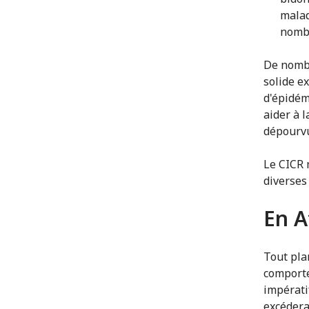
malad
nombr
De nombr
solide e
d'épidém
aider à 
dépourvu
Le CICR 
diverses
En A
Tout pla
comporte
impérati
excédera