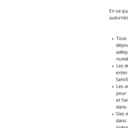
En sa qu
autorité
Tous 
dépou
adéqu
numér
Les d
enter
famil
Les a
pour 
et fa
dans 
Des m
dans 
bidon