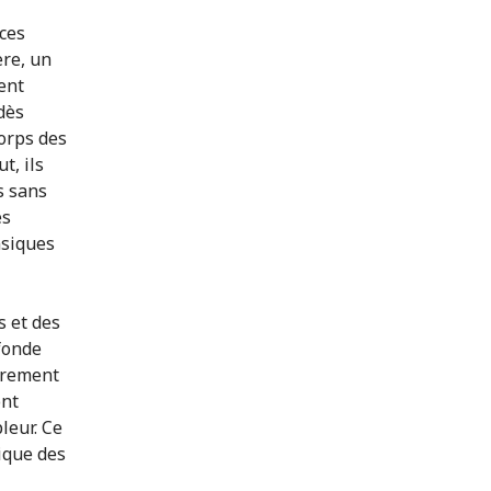
ices
ère, un
ent
 dès
orps des
t, ils
s sans
ès
nsiques
s et des
fonde
airement
ont
leur. Ce
gique des