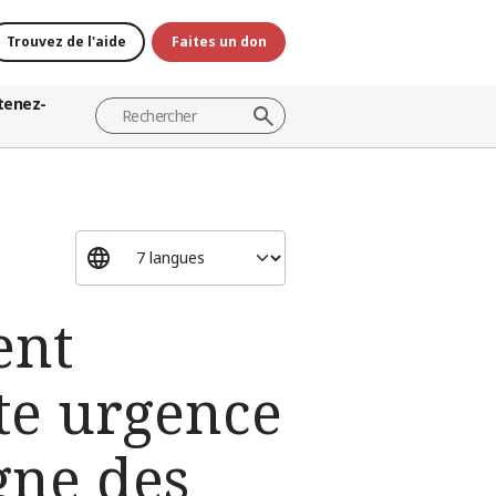
Trouvez de l'aide
Faites un don
tenez-
ent
te urgence
gne des