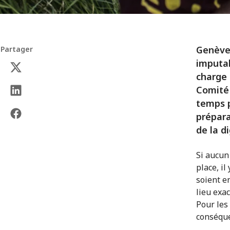
Genève 
Partager
imputab
charge 
Comité 
temps p
prépara
de la d
Si aucun
place, i
soient e
lieu exa
Pour les
conséque