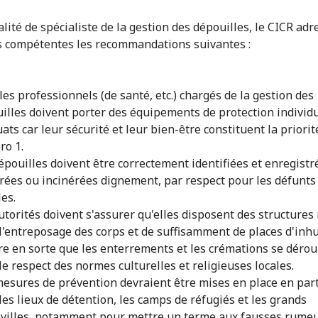
alité de spécialiste de la gestion des dépouilles, le CICR ad
s compétentes les recommandations suivantes :
les professionnels (de santé, etc.) chargés de la gestion des
illes doivent porter des équipements de protection individ
ats car leur sécurité et leur bien-être constituent la priorit
o 1.
épouilles doivent être correctement identifiées et enregistr
rées ou incinérées dignement, par respect pour les défunts 
les.
utorités doivent s'assurer qu'elles disposent des structures
l'entreposage des corps et de suffisamment de places d'inh
ire en sorte que les enterrements et les crémations se dérou
le respect des normes culturelles et religieuses locales.
esures de prévention devraient être mises en place en part
les lieux de détention, les camps de réfugiés et les grands
villes, notamment pour mettre un terme aux fausses rumeu