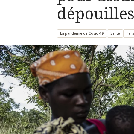
dépouille
La pandémie de Covid-19
Santé
Pers