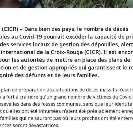
(CICR) – Dans bien des pays, le nombre de décès
les au Covid-19 pourrait excéder la capacité de pr
des services locaux de gestion des dépouilles, alert
international de la Croix-Rouge (CICR). Il est enco
our les autorités de mettre en place des plans de
tion et de gestion appropriés qui garantissent le r
ignité des défunts et de leurs familles.
 plan de préparation aux situations de décès massifs n'est 
l y a fort à craindre qu'un grand nombre de victimes du Covid
nsevelies dans des fosses communes, sans que leur identité 
ct où elles ont été inhumées n'aient été préalablement enreg
 familles qui ne sauront pas où leurs proches ont été enterré
nces seront dévastatrices.