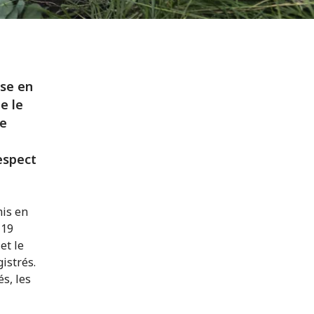
ise en
e le
re
espect
mis en
-19
et le
istrés.
s, les