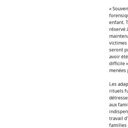
« Souven
forensiq
enfant. 
réservé à
maintena
victimes
seront 
avoir été
difficil
menées p
Les adap
rituels 
détresse 
aux fami
indispen
travail 
familles 