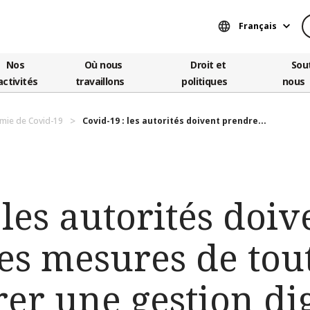
Français
Nos
Où nous
Droit et
Sou
activités
travaillons
politiques
nous
mie de Covid-19
Covid-19 : les autorités doivent prendre...
 les autorités doiv
es mesures de tou
er une gestion di