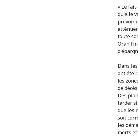
« Le fai
qu'elle 
prévoir c
atténuer
toute so
Oran Fin
d'épargn
Dans les
ont été 
les zone
de décès
Des plan
tarder s
que les 
soit cor
les démar
morts et