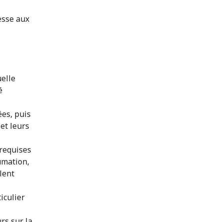
resse aux
uelle
é
ées, puis
et leurs
 requises
umation,
lent
iculier
rs sur la