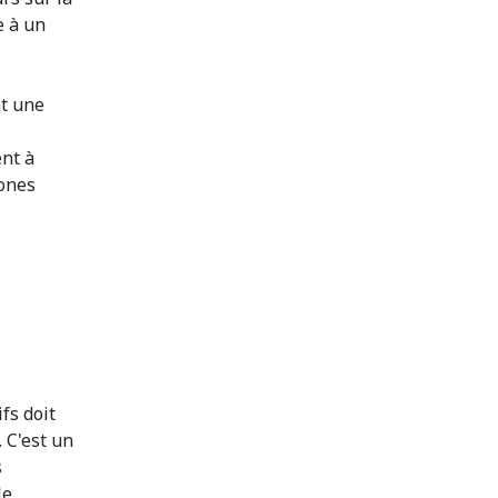
e à un
nt une
ent à
zones
s
fs doit
 C'est un
s
le