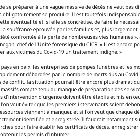
t de se préparer à une vague massive de décès ne veut pas di
va obligatoirement se produire. Il est toutefois indispensabl
ette éventualité et, si elle se concrétise, de faire le nécessa
 la souffrance éprouvée par les familles et, plus largement,
ciété confrontée à la perte de nombreuses vies humaines », 
negan, chef de l'Unité forensique du CICR. « Il est encore po
er aux victimes du Covid-19 un traitement indigne. »
 pays en paix, les entreprises de pompes funèbres et les m
rapidement débordées par le nombre de morts dus au Covid
s de conflit, la situation pourrait être encore plus dramatiq
 massifs compte tenu du manque de préparation des service
s d'intervention d'urgence doivent être établis et mis en œ
i l'on veut éviter que les premiers intervenants soient débor
ressources viennent à manquer, et si l'on veut que chaque dé
rectement identifiée et enregistrée. Il faudrait notamment si
ches pour faire établir les certificats de décès, enregistrer 
 obtenir les permis d'inhumer.