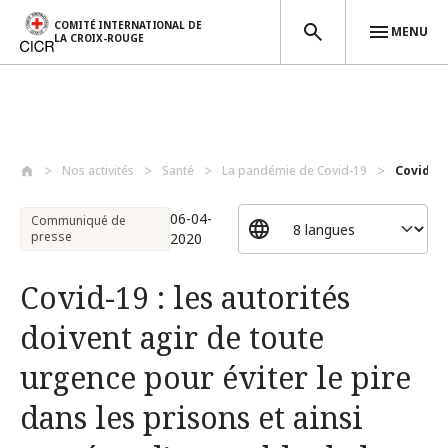
COMITÉ INTERNATIONAL DE
MENU
LA CROIX-ROUGE
Aller au contenu principal
Nos activités
Santé
La pandémie de Covid-19
Covid-19
06-04-
Communiqué de
presse
2020
Covid-19 : les autorités
doivent agir de toute
urgence pour éviter le pire
dans les prisons et ainsi