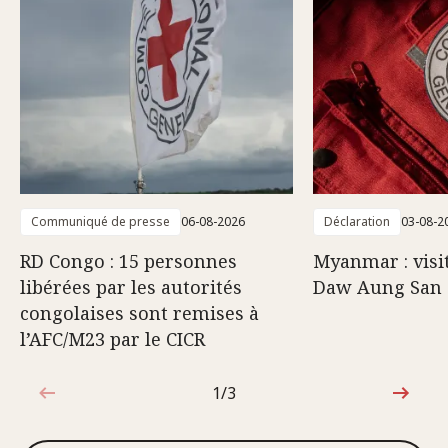
Communiqué de presse
06-08-2026
Déclaration
03-08-2
RD Congo : 15 personnes
Myanmar : visi
libérées par les autorités
Daw Aung San 
congolaises sont remises à
l’AFC/M23 par le CICR
1/3
1sur3