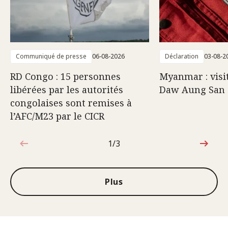
Communiqué de presse
06-08-2026
Déclaration
03-08-2
RD Congo : 15 personnes
Myanmar : visi
libérées par les autorités
Daw Aung San 
congolaises sont remises à
l’AFC/M23 par le CICR
1/3
1sur3
Plus