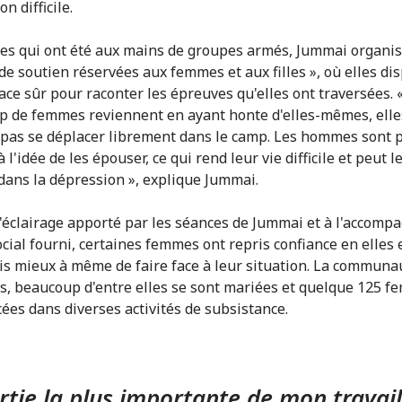
on difficile.
les qui ont été aux mains de groupes armés, Jummai organis
de soutien réservées aux femmes et aux filles », où elles di
ace sûr pour raconter les épreuves qu'elles ont traversées. 
 de femmes reviennent en ayant honte d'elles-mêmes, elle
pas se déplacer librement dans le camp. Les hommes sont p
 l'idée de les épouser, ce qui rend leur vie difficile et peut l
dans la dépression », explique Jummai.
l'éclairage apporté par les séances de Jummai et à l'accom
cial fourni, certaines femmes ont repris confiance en elles 
s mieux à même de faire face à leur situation. La communau
s, beaucoup d'entre elles se sont mariées et quelque 125 f
cées dans diverses activités de subsistance.
rtie la plus importante de mon travail