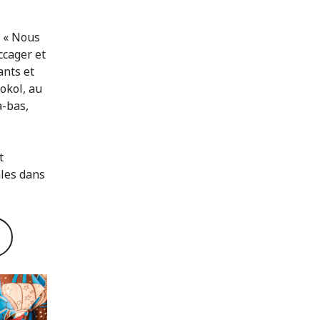
. « Nous
ccager et
ants et
tokol, au
à-bas,
t
ales dans