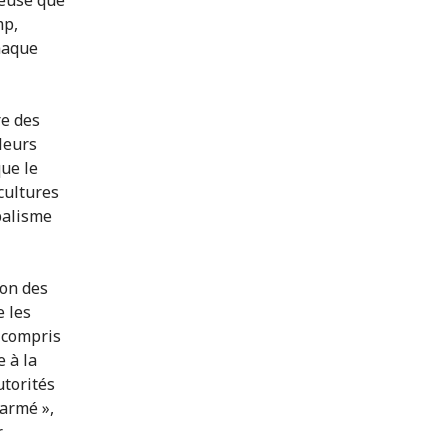
mp,
haque
re des
 leurs
ue le
cultures
balisme
ion des
 les
y compris
 à la
utorités
 armé »,
r