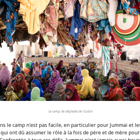
Le camp de déplacés de Gubio
ns le camp n'est pas facile, en particulier pour Jummai et le
qui ont dû assumer le rôle à la fois de père et de mère pour
 Confrontée à tous ces défis, Jummai n'est jamais aussi heu