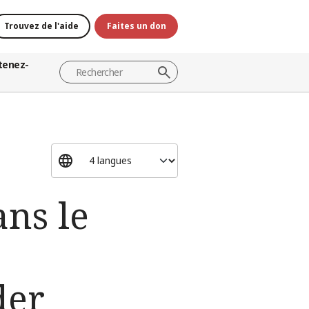
Trouvez de l'aide
Faites un don
tenez-
ns le
der