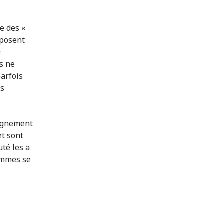
e des «
sposent
«
s ne
arfois
es
pagnement
et sont
té les a
emmes se