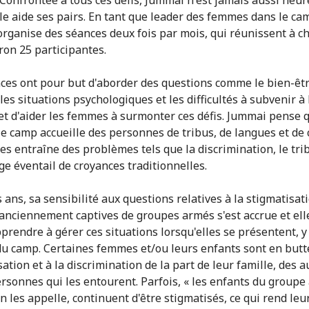
lle aide ses pairs. En tant que leader des femmes dans le ca
rganise des séances deux fois par mois, qui réunissent à c
ron 25 participantes.
ces ont pour but d'aborder des questions comme le bien-êt
les situations psychologiques et les difficultés à subvenir à
et d'aider les femmes à surmonter ces défis. Jummai pense q
 le camp accueille des personnes de tribus, de langues et de 
tes entraîne des problèmes tels que la discrimination, le tri
ge éventail de croyances traditionnelles.
s ans, sa sensibilité aux questions relatives à la stigmatisat
nciennement captives de groupes armés s'est accrue et elle
pprendre à gérer ces situations lorsqu'elles se présentent, 
du camp. Certaines femmes et/ou leurs enfants sont en butte
ation et à la discrimination de la part de leur famille, des a
ersonnes qui les entourent. Parfois, « les enfants du groupe
 les appelle, continuent d'être stigmatisés, ce qui rend leu