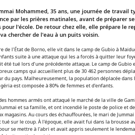
ummai Mohammed, 35 ans, une journée de travail t
e par les prières matinales, avant de préparer se
 pour l'école. De retour chez elle, elle prépare le r
 va chercher de l'eau à un puits voisin.
re de l'État de Borno, elle vit dans le camp de Gubio à Maidu
nfants suite à une attaque qui les a forcés à quitter leur foy
it été tué lors d'une précédente attaque. Le camp de Gubio e
reux camps qui accueillent plus de 30 462 personnes dépla
eur du pays. Malheureusement, la population déplacée dans 
igéria est composée à 80% de femmes et d'enfants.
 des hommes armés ont attaqué le marché de la ville de Ga
Jummai et sa famille, et ont incendié le poste de police et de
 magasins. Au cours des échauffourées, le mari de Jummai 
 tué sur le coup. À l'époque, elle avait fui dans la brousse a
pour se mettre à l'abri et avait appris seulement le lendem