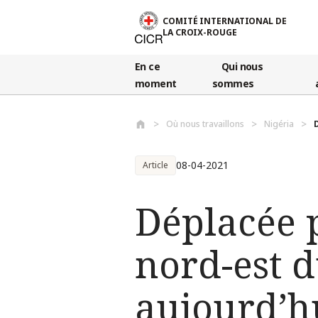
Aller au contenu principal
COMITÉ INTERNATIONAL DE
LA CROIX-ROUGE
En ce
Qui nous
moment
sommes
Où nous travaillons
Nigéria
08-04-2021
Article
Déplacée 
nord-est d
aujourd’h