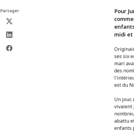
Pour J
Partager
commenc
enfants
midi et
Originai
ses six e
mari ava
des nomb
l'intéri
est du N
Un jour,
vivaient 
nombreux
abattu et
enfants 