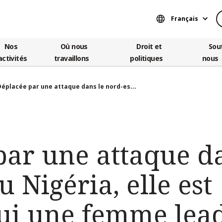
Français
Nos
Où nous
Droit et
Sou
activités
travaillons
politiques
nous
Déplacée par une attaque dans le nord-es...
par une attaque da
u Nigéria, elle est
ui une femme lea