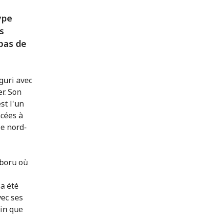
ype
s
epas de
guri avec
er. Son
st l'un
cées à
le nord-
mboru où
a été
vec ses
ain que