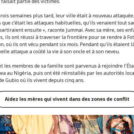
faisait partie des victimes.
trois semaines plus tard, leur ville était à nouveau attaquée
que c'était les attaques habituelles, qu'ils venaient tout sa
epartiraient ensuite », raconte Jummai. Avec sa mère, ses enf
s, ils ont réussi à traverser la frontière pour se rendre à Fo
, où ils ont vécu pendant six mois. Pendant qu'ils étaient l
elle attaque a coûté la vie à son oncle et à son neveu.
t les membres de sa famille sont parvenus à rejoindre l'Éta
a au Nigéria, puis ont été réinstallés par les autorités loc
de Gubio où ils vivent depuis cinq ans.
Aidez les mères qui vivent dans des zones de conflit