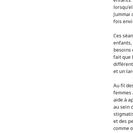
lorsqu'e
Jummai o
fois envi
Ces séan
enfants, 
besoins 
fait que
différen
et un lar
Au fil de
femmes a
aide à a
au sein 
stigmatis
et des p
comme on