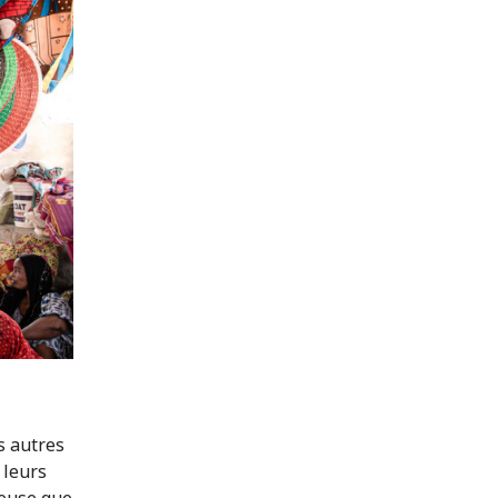
s autres
 leurs
reuse que