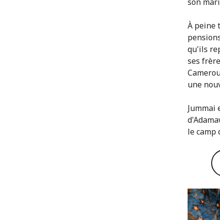
son mari 
À peine 
pensions 
qu'ils r
ses frère
Cameroun
une nouv
Jummai e
d'Adamaw
le camp 