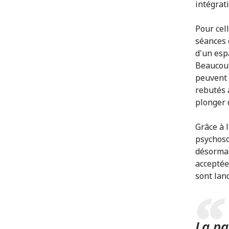
intégrati
Pour cel
séances 
d'un esp
Beaucoup
peuvent 
rebutés à
plonger 
Grâce à 
psychoso
désormai
acceptée
sont lan
La pa