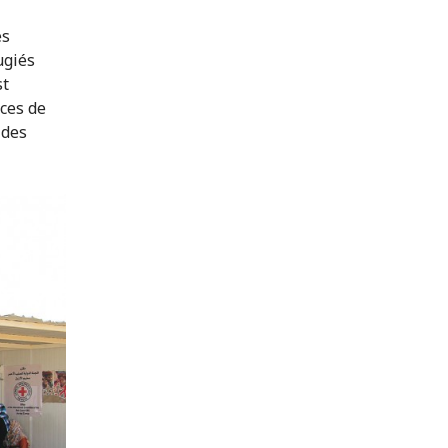
es
ugiés
st
ices de
 des