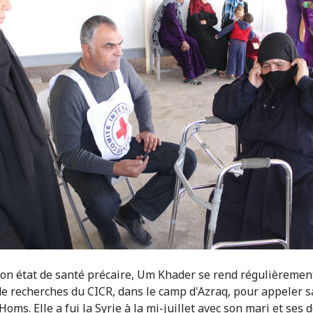
on état de santé précaire, Um Khader se rend régulièremen
e recherches du CICR, dans le camp d'Azraq, pour appeler sa
 Homs. Elle a fui la Syrie à la mi-juillet avec son mari et ses d