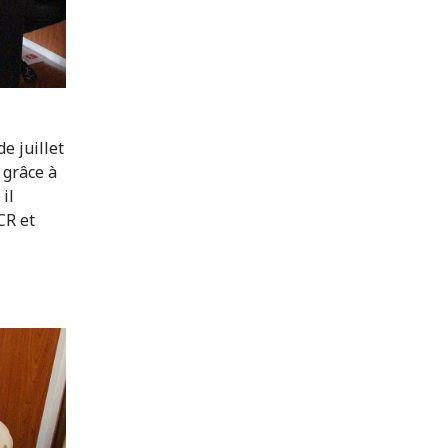
e juillet
 grâce à
il
CR et