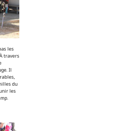
pas les
À travers
e
ge. Il
rables,
illes du
unir les
amp.