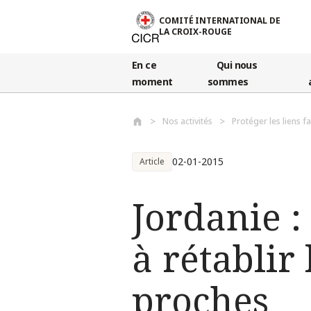
Aller au contenu principal
COMITÉ INTERNATIONAL DE
LA CROIX-ROUGE
En ce
Qui nous
moment
sommes
Nos activités
Protéger les liens f
02-01-2015
Article
Jordanie :
à rétablir
proches