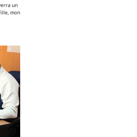
everra un
fille, mon