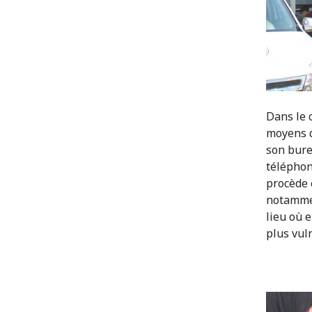
Dans le 
moyens d
son bure
téléphon
procède 
notammen
lieu où e
plus vuln