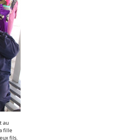
t au
 fille
eux fils.