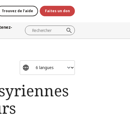
Trouvez de l'aide
Faites un don
tenez-
 syriennes
urs