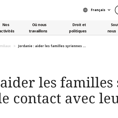
Français
Nos
Où nous
Droit et
Sou
activités
travaillons
politiques
nous
amiliaux
Jordanie : aider les familles syriennes ...
 aider les familles
 le contact avec le