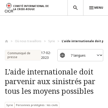
COMITÉ INTERNATIONAL DE
MENU
LA CROIX-ROUGE
Aller au contenu principal
Où nous travaillons
Syrie
L’aide internationale doit parv
17-02-
Communiqué de
presse
2023
L’aide internationale doit
parvenir aux sinistrés par
tous les moyens possibles
Syrie
Personnes protégées : les civils