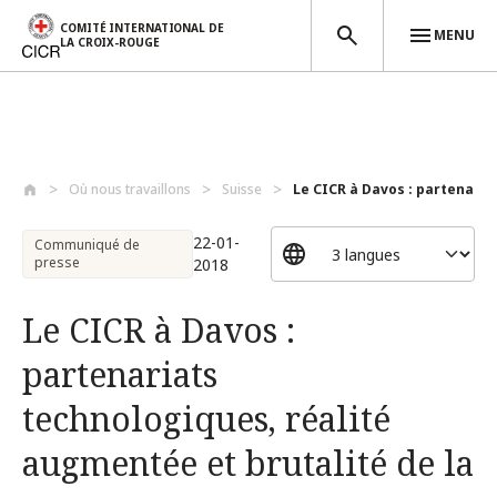
COMITÉ INTERNATIONAL DE
MENU
LA CROIX-ROUGE
Aller au contenu principal
Où nous travaillons
Suisse
Le CICR à Davos : partenaria
22-01-
Communiqué de
presse
2018
Le CICR à Davos :
partenariats
technologiques, réalité
augmentée et brutalité de la