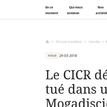
En ce
Qui nous
Nos
moment
sommes
activit
Aller au contenu principal
Où nous travaillons
Somalie
29-03-2018
Article
Le CICR d
tué dans u
Mogadisci