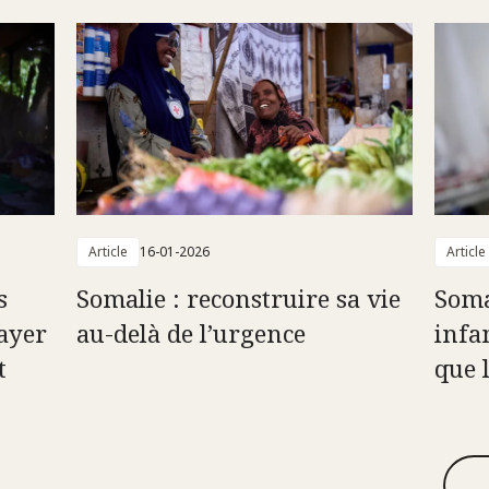
Article
16-01-2026
Article
s
Somalie : reconstruire sa vie
Soma
ayer
au-delà de l’urgence
infa
t
que 