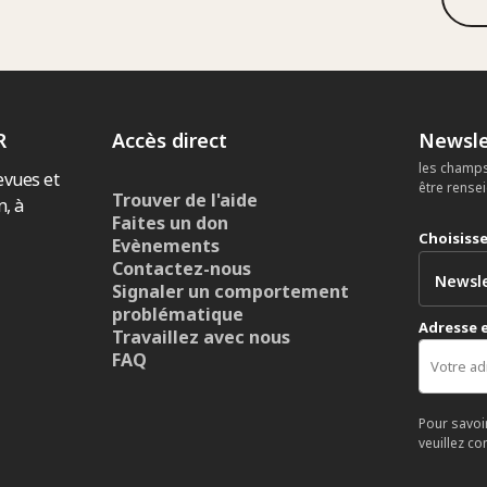
R
Accès direct
Newsle
les champs
evues et
être rense
Trouver de l'aide
n, à
Faites un don
Choisiss
Evènements
Contactez-nous
Signaler un comportement
problématique
Adresse 
Travaillez avec nous
FAQ
Pour savoi
veuillez co