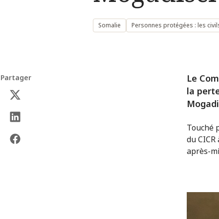
Somalie
Personnes protégées : les civil
Le Comi
Partager
la pert
Mogadi
Touché p
du CICR 
après-mi