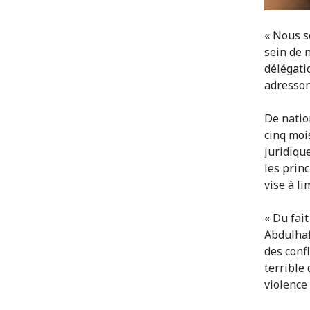
« Nous s
sein de 
délégati
adresson
De natio
cinq moi
juridiqu
les prin
vise à l
« Du fai
Abdulhaf
des conf
terrible
violence 