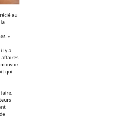
récié au
 la
es. »
il y a
 affaires
romouvoir
it qui
taire,
ateurs
ent
 de