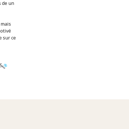
s de un
 mais
motivé
e sur ce
5