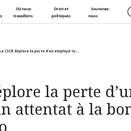
Où nous
Droit et
Soutenez-
és
travaillons
politiques
nous
Le CICR déplore la perte d’un employé tu...
éplore la perte d’
n attentat à la b
o