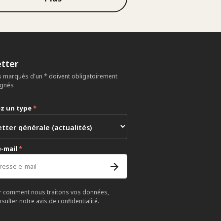
tter
 marqués d'un * doivent obligatoirement
ignés
ez un type
*
e-mail
*
r comment nous traitons vos données,
nsulter notre
avis de confidentialité
.