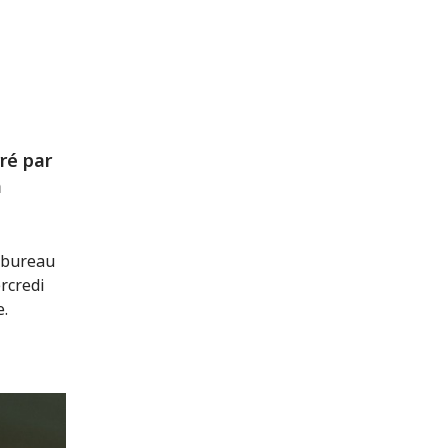
ré par
à
e bureau
rcredi
e.