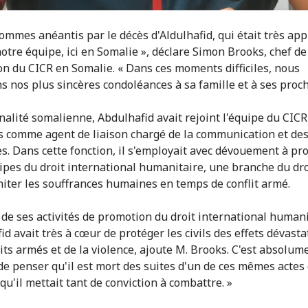
ommes anéantis par le décès d'Aldulhafid, qui était très app
notre équipe, ici en Somalie », déclare Simon Brooks, chef de
on du CICR en Somalie. « Dans ces moments difficiles, nous
s nos plus sincères condoléances à sa famille et à ses proch
nalité somalienne, Abdulhafid avait rejoint l'équipe du CICR 
s comme agent de liaison chargé de la communication et des
es. Dans cette fonction, il s'employait avec dévouement à p
cipes du droit international humanitaire, une branche du dro
imiter les souffrances humaines en temps de conflit armé.
t de ses activités de promotion du droit international humani
id avait très à cœur de protéger les civils des effets dévast
lits armés et de la violence, ajoute M. Brooks. C'est absolum
 de penser qu'il est mort des suites d'un de ces mêmes actes
qu'il mettait tant de conviction à combattre. »