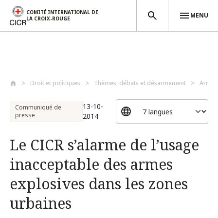
COMITÉ INTERNATIONAL DE
MENU
LA CROIX-ROUGE
Aller au contenu principal
Droit et politiques
Thèmes, débats et désarmement
Armes
13-10-
Communiqué de
presse
2014
Le CICR s’alarme de l’usage
inacceptable des armes
explosives dans les zones
urbaines