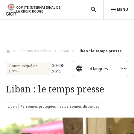
COMITÉ INTERNATIONAL DE
MENU
LA CROIX-ROUGE
Aller au contenu principal
Où nous travaillons
Liban
Liban : le temps presse
30-08-
Communiqué de
presse
2015
Liban : le temps presse
Liban
Personnes protégées : les personnes disparues