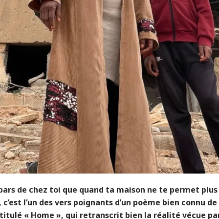
pars de chez toi que quand ta maison ne te permet plus
, c’est l’un des vers poignants d’un poème bien connu d
ntitulé « Home », qui retranscrit bien la réalité vécue pa