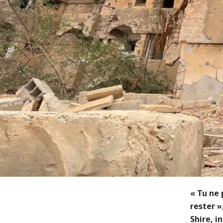
« Tu ne 
rester »
Shire, i