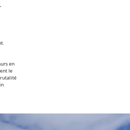
.
t.
 murs en
ent le
rutalité
in