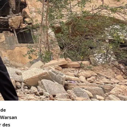
 de
e Warsan
r des