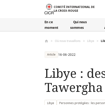
Aller au contenu principal
COMITÉ INTERNATIONAL DE
LA CROIX-ROUGE
En ce
Qui nous
moment
sommes
Où nous travaillons
Libye
Li
16-06-2022
Article
Libye : de
Tawergha 
Libye
Personnes protégées : les personn