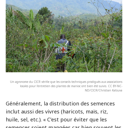
Un agronome du CICR vérifie que les conseils techniques prodigués aux associations
locales pour l'entretien des plantes de manioc ont bien été suivis. CC BY-NC-
ND/CICR/Christian Katsuva
Généralement, la distribution des semences
inclut aussi des vivres (haricots, maïs, riz,
huile, sel, etc.). « C'est pour éviter que les
semences soient mangées car bien souvent les