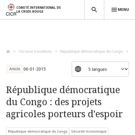
COMITÉ INTERNATIONAL DE
MENU
LA CROIX-ROUGE
Aller au contenu principal
Où nous travaillons
République démocratique du Congo
R
06-01-2015
Article
République démocratique
du Congo : des projets
agricoles porteurs d’espoir
République démocratique du Congo
Sécurité économique