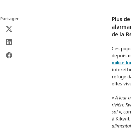
Plus de
Partager
alarman
de la R
Ces popu
depuis m
milice l
intereth
refuge d
elles vi
« À leur a
rivière K
sol »
, co
à Kikwit.
alimentai