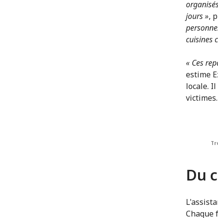
organisés
jours »
, 
personnes
cuisines c
« Ces rep
estime E
locale. I
victimes
Tr
Du c
L'assist
Chaque f