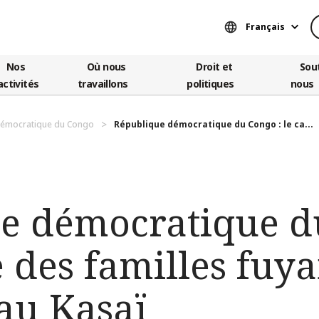
Français
Nos
Où nous
Droit et
Sou
activités
travaillons
politiques
nous
démocratique du Congo
République démocratique du Congo : le ca...
e démocratique d
e des familles fuya
 au Kasaï