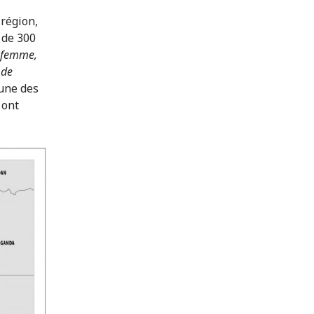
 région,
 de 300
e femme,
 de
'une des
 ont