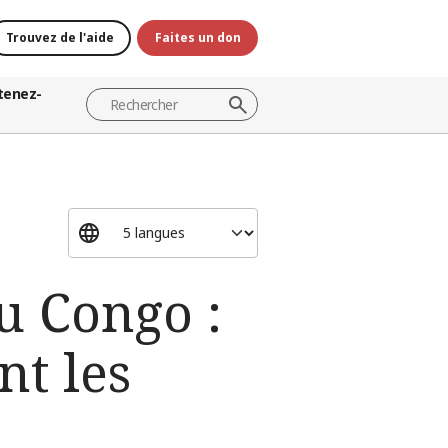
Trouvez de l'aide
Faites un don
tenez-
u Congo :
nt les