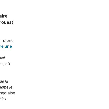
aire
l'ouest
 fuient
re une
uvé
es, où
 de la
 même le
ongolaise
bles