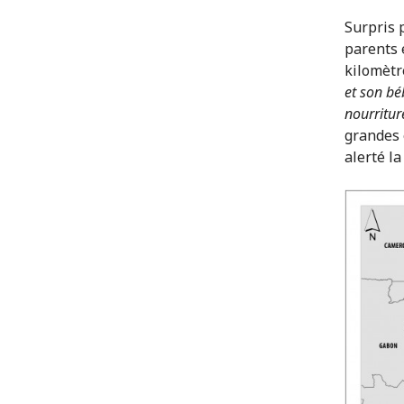
Surpris 
parents 
kilomètr
et son bé
nourritur
grandes é
alerté la