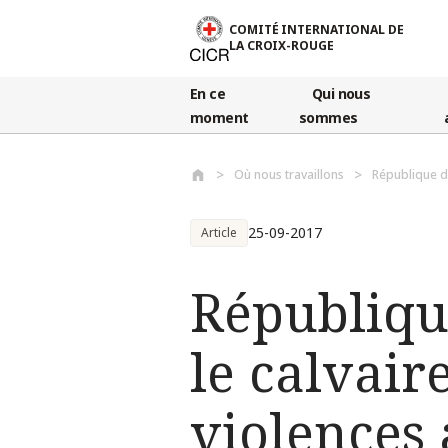
Aller au contenu principal
COMITÉ INTERNATIONAL DE
LA CROIX-ROUGE
En ce
Qui nous
moment
sommes
Où nous travaillons
République 
25-09-2017
Article
Républiqu
le calvair
violences