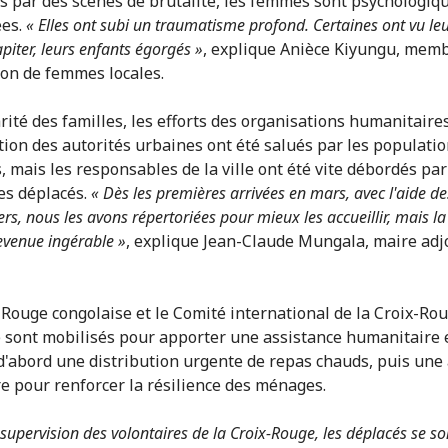
 par des scènes de brutalité, les femmes sont psychologi
ées.
« Elles ont subi un traumatisme profond. Certaines ont vu le
apiter, leurs enfants égorgés »
, explique Anièce Kiyungu, mem
ion de femmes locales.
arité des familles, les efforts des organisations humanitaires
ation des autorités urbaines ont été salués par les populati
 mais les responsables de la ville ont été vite débordés par 
es déplacés.
« Dès les premières arrivées en mars, avec l'aide de
ers, nous les avons répertoriées pour mieux les accueillir, mais la
devenue ingérable »
, explique Jean-Claude Mungala, maire adjo
-Rouge congolaise et le Comité international de la Croix-Ro
e sont mobilisés pour apporter une assistance humanitaire
d'abord une distribution urgente de repas chauds, puis une
re pour renforcer la résilience des ménages.
 supervision des volontaires de la Croix-Rouge, les déplacés se so