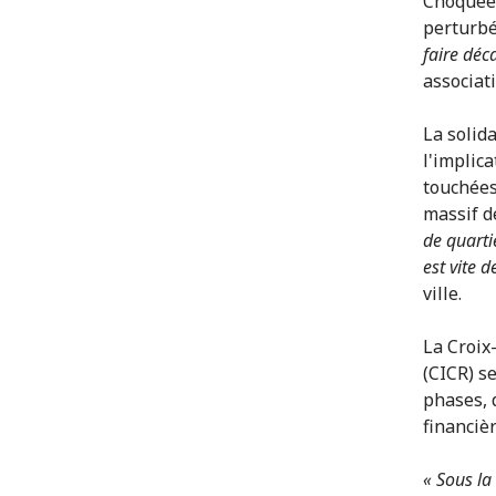
Choquées
perturb
faire déc
associat
La solid
l'implic
touchées,
massif d
de quarti
est vite 
ville.
La Croix
(CICR) s
phases, 
financiè
« Sous la