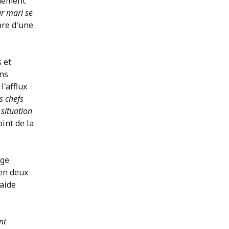
quement
ur mari se
bre d'une
 et
ons
l'afflux
s chefs
 situation
int de la
uge
 en deux
 aide
nt