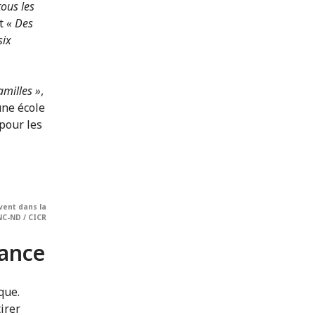
tous les
t
« Des
six
amilles »
,
une école
 pour les
vent dans la
NC-ND / CICR
ance
que.
irer