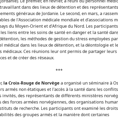
ordanie). Le premier, en février, a réuni du personnel médic
 travaillant dans des lieux de détention et des représentant
ements généraux de Jordanie. Le second, en mars, a rassem
bles de l'Association médicale mondiale et d'associations m
pays du Moyen-Orient et d'Afrique du Nord. Les participants
les liens entre les soins de santé en danger et la santé dans
 détention, les méthodes de gestion du stress employées par
l médical dans les lieux de détention, et la déontologie et l
 médicaux. Ces réunions leur ont permis de partager leurs
ces et de créer des réseaux.
***
r,
la Croix-Rouge de Norvège
a organisé un séminaire à Os
rs armés non étatiques et l'accès à la santé dans les conflit
s invités, des représentants de différents ministères norvég
des forces armées norvégiennes, des organisations human
stituts de recherche. Les participants ont examiné les droits
bilités des groupes armés et la manière dont certaines