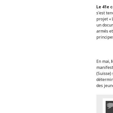
Le 41e 
s'est ten
projet « 
un docum
armés et
principe
En mai,
l
manifest
(Suisse)
détermin
des jeun