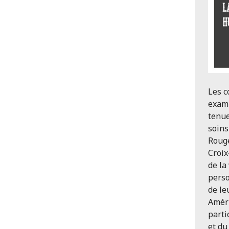
Les c
exam
tenue
soins
Rouge
Croix
de la
perso
de le
Améri
parti
et du