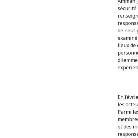
Amman (J
sécurité
renseign
responsa
de neuf 
examiné 
lieux de
personne
dilemmes
expérien
En févrie
les acteu
Parmi le
membres 
et des in
responsa