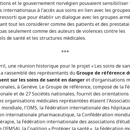
tions et le gouvernement norvégien pouvaient sensibiliser 
s internationaux à l'accès aux soins en lien avec les groupe
 ressorti que pour établir un dialogue avec les groupes armés
avant tout les considérer comme des patients et des prestatai
 pas seulement comme des auteurs de violences contre les
ls de santé et les structures médicales.
***
ril, une réunion historique pour le projet « Les soins de sa
 a rassemblé des représentants du
Groupe de référence d
nt sur les soins de santé en danger
et d'organisations m
ionales, à Genève. Le Groupe de référence, composé de la F
onale et de 27 Sociétés nationales, fournit des orientations 
Les organisations médicales représentées étaient l'Associati
 mondiale, l'OMS, la Fédération internationale des hôpitaux
on internationale pharmaceutique, la Confédération mondia
érapie, la Fédération internationale des associations d'étud
 (IFMSA), la Coalition « Protéger la santé », la Fédération m