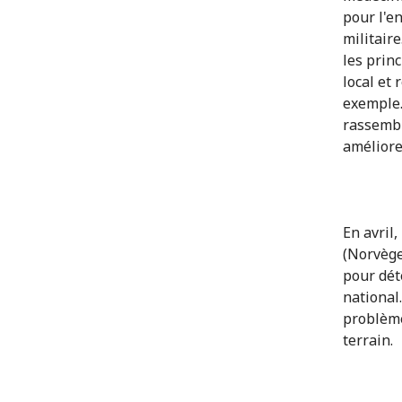
pour l'e
militair
les prin
local et 
exemple.
rassembl
améliorer
En avril,
(Norvège
pour dé
national
problème
terrain.