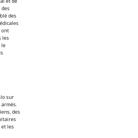
al et de
s des
blé des
édicales
 ont
 les
 le
es
lo sur
s armés.
iens, des
itaires
 et les