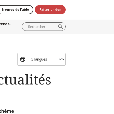
Trouvez de l'aide
Faites un don
tenez-
ctualités
n thème