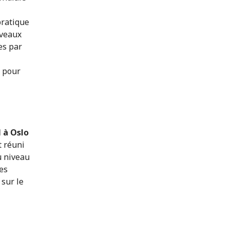
pratique
iveaux
es par
s pour
 à Oslo
t réuni
 niveau
es
 sur le