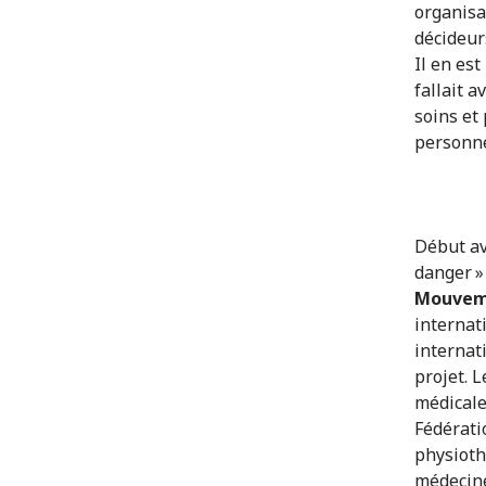
organisa
décideur
Il en est
fallait 
soins et
personne
Début av
danger »
Mouveme
internat
internati
projet. 
médicale
Fédérati
physioth
médecine