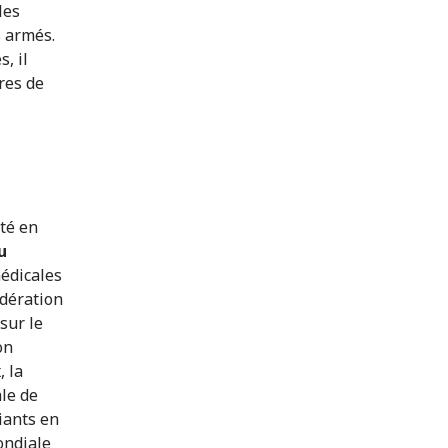
les
s armés.
, il
res de
nté en
u
édicales
édération
sur le
on
, la
le de
iants en
ondiale