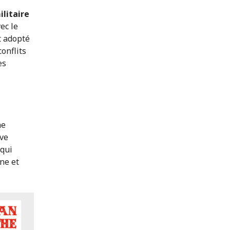
litaire
ec le
t adopté
onflits
es
ne
ève
 qui
ne et