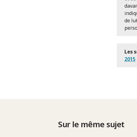
davan
indiq
de lu
perso
Les s
2015
Sur le même sujet