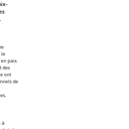
ix-
es
.
ne
 le
 en paix.
t des
se ont
onnels de
es.
 à