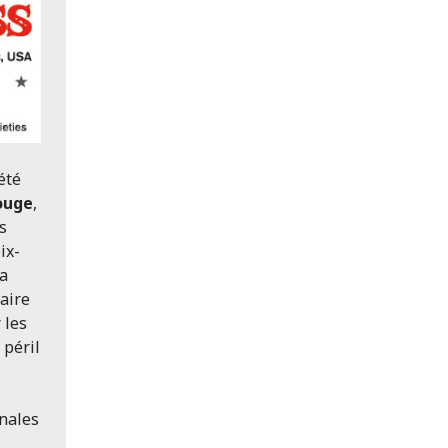
été
ouge
,
s
ix-
la
aire
 les
 péril
onales