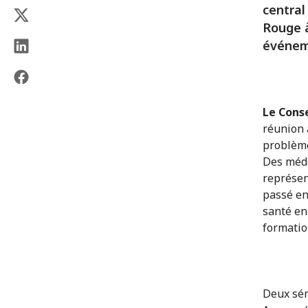
central
Rouge à
événeme
Le Conse
réunion à
problème
Des méde
représen
passé en
santé en
formatio
Deux sém