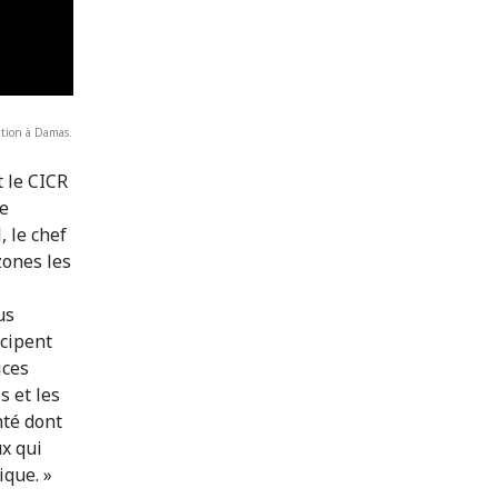
gation à Damas.
t le CICR
re
, le chef
zones les
us
icipent
ices
s et les
nté dont
ux qui
ique. »