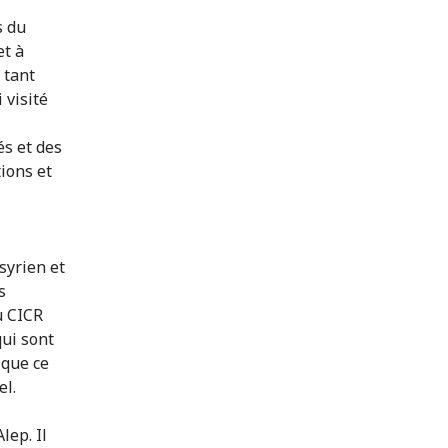
s du
et à
 tant
 visité
és et des
ions et
syrien et
s
u CICR
qui sont
 que ce
el.
lep. Il