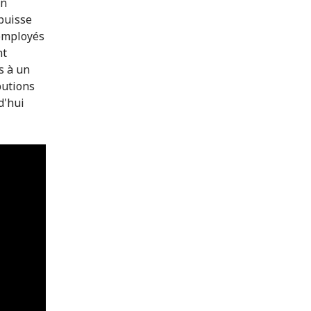
en
puisse
 employés
nt
s à un
butions
d'hui