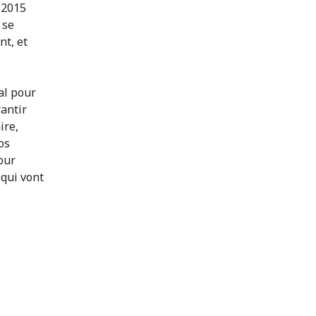
 2015
 se
nt, et
al pour
rantir
ire,
os
our
 qui vont