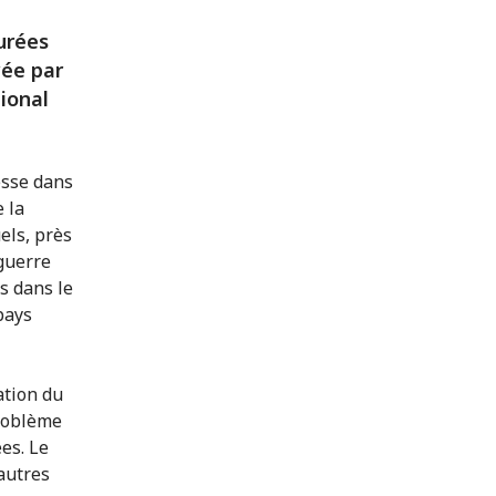
durées
yée par
ional
esse dans
 la
els, près
 guerre
s dans le
 pays
ation du
problème
es. Le
 autres