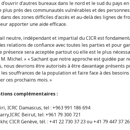
 d'ouvrir d'autres bureaux dans le nord et le sud du pays en
e plus près des communautés vulnérables et des personnes
dans des zones difficiles d'accès et au-delà des lignes de fro
leur apporter une aide efficace.
vail neutre, indépendant et impartial du CICR est fondament
des relations de confiance avec toutes les parties et pour ga
e présence sera acceptée partout où elle est le plus nécessa
 M. Michel. » « Sachant que notre approche est guidée par n
s, nous devrions être autorisés à être davantage présents p
 les souffrances de la population et faire face à des besoins
r ces prochains mois. »
tions complémentaires :
ri, ICRC Damascus, tel : +963 991 186 694
arry,ICRC Beirut, tel: +961 79 300 721
khr, CICR Genève, tél. : +41 22 730 37 23 ou +41 79 447 37 26