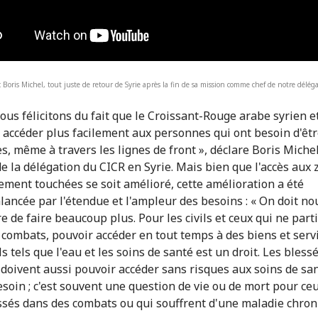
 Boris Michel, tout juste de retour de Syrie après la fin de sa mission comme chef de notre délé
ous félicitons du fait que le Croissant-Rouge arabe syrien e
 accéder plus facilement aux personnes qui ont besoin d'êt
s, même à travers les lignes de front », déclare Boris Michel
de la délégation du CICR en Syrie. Mais bien que l'accès aux 
ement touchées se soit amélioré, cette amélioration a été
lancée par l'étendue et l'ampleur des besoins : « On doit no
e de faire beaucoup plus. Pour les civils et ceux qui ne part
 combats, pouvoir accéder en tout temps à des biens et serv
s tels que l'eau et les soins de santé est un droit. Les blessé
doivent aussi pouvoir accéder sans risques aux soins de sa
besoin ; c'est souvent une question de vie ou de mort pour ce
ssés dans des combats ou qui souffrent d'une maladie chron