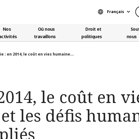
Français
Nos
Où nous
Droit et
Sou
activités
travaillons
politiques
nous
ie : en 2014, le coût en vies humaine...
2014, le coût en vi
t les défis human
pliés