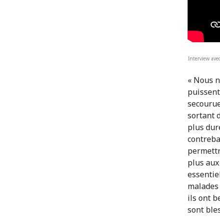
Interview avec
« Nous n
puissent
secourue
sortant 
plus dur
contreba
permettr
plus aux
essentiel
malades 
ils ont 
sont ble