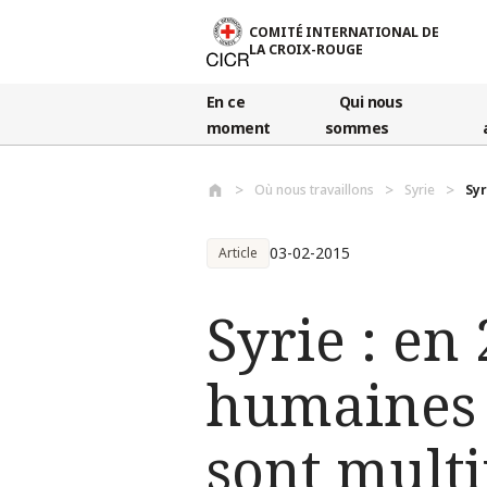
Aller au contenu principal
COMITÉ INTERNATIONAL DE
LA CROIX-ROUGE
En ce
Qui nous
moment
sommes
Où nous travaillons
Syrie
Syr
03-02-2015
Article
Syrie : en 
humaines e
sont multi