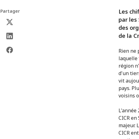
Les chi
Partager
par les
des org
de la C
Rien ne 
laquelle
région n
d'un tie
vit aujo
pays. Plu
voisins 
L'année 
CICR en 
majeur. 
CICR ent