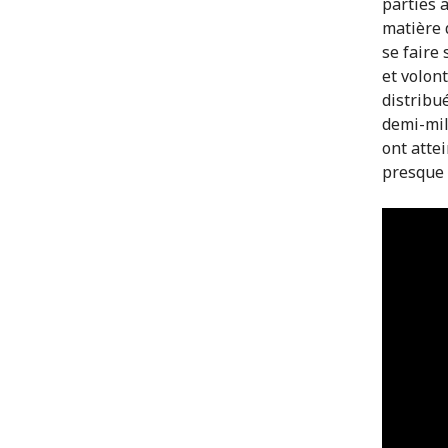
parties a
matière 
se faire
et volon
distribu
demi-mil
ont attei
presque 