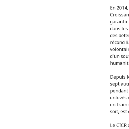
En 2014, 
Croissan
garantir
dans les
des déte
réconcil
volontai
d'un sou
humanita
Depuis l
sept aut
pendant 
enlevés 
en train 
soit, est
Le CICR 