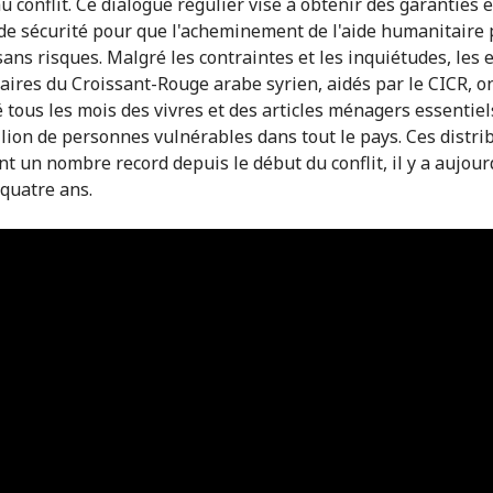
u conflit. Ce dialogue régulier vise à obtenir des garanties 
de sécurité pour que l'acheminement de l'aide humanitaire 
 sans risques. Malgré les contraintes et les inquiétudes, les
taires du Croissant-Rouge arabe syrien, aidés par le CICR, o
é tous les mois des vivres et des articles ménagers essentiel
lion de personnes vulnérables dans tout le pays. Ces distri
nt un nombre record depuis le début du conflit, il y a aujour
quatre ans.