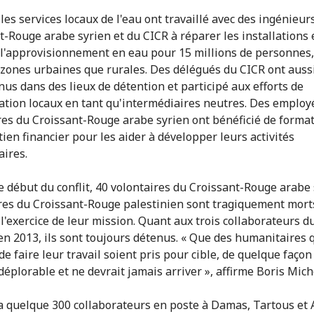
les services locaux de l'eau ont travaillé avec des ingénieur
t-Rouge arabe syrien et du CICR à réparer les installations 
 l'approvisionnement en eau pour 15 millions de personnes,
 zones urbaines que rurales. Des délégués du CICR ont aussi
nus dans des lieux de détention et participé aux efforts de
iation locaux en tant qu'intermédiaires neutres. Des employ
res du Croissant-Rouge arabe syrien ont bénéficié de format
tien financier pour les aider à développer leurs activités
ires.
e début du conflit, 40 volontaires du Croissant-Rouge arabe 
res du Croissant-Rouge palestinien sont tragiquement mort
l'exercice de leur mission. Quant aux trois collaborateurs d
en 2013, ils sont toujours détenus. « Que des humanitaires 
de faire leur travail soient pris pour cible, de quelque façon
 déplorable et ne devrait jamais arriver », affirme Boris Mich
a quelque 300 collaborateurs en poste à Damas, Tartous et A