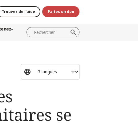
Trouvez de l'aide
Faites un don
tenez-
es
itaires se