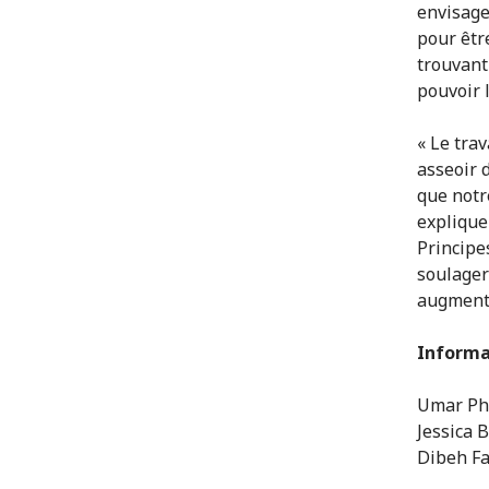
envisage
pour êtr
trouvant 
pouvoir 
« Le tra
asseoir 
que notr
explique
Principe
soulager
augmente
Informa
Umar Phi
Jessica B
Dibeh Fa