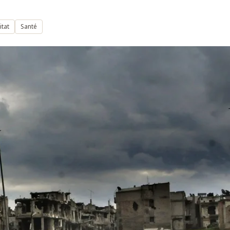
itat
Santé