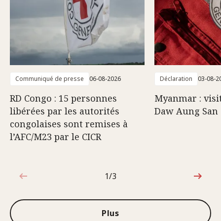
Communiqué de presse
06-08-2026
Déclaration
03-08-2
RD Congo : 15 personnes
Myanmar : visi
libérées par les autorités
Daw Aung San 
congolaises sont remises à
l’AFC/M23 par le CICR
1/3
1sur3
Plus