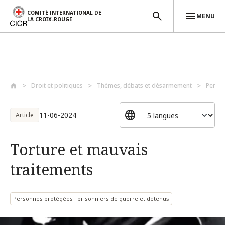
COMITÉ INTERNATIONAL DE
MENU
LA CROIX-ROUGE
Aller au contenu principal
Droit et politiques
Thèmes, débats et désarmement
Perso
11-06-2024
Article
Torture et mauvais
traitements
Personnes protégées : prisonniers de guerre et détenus