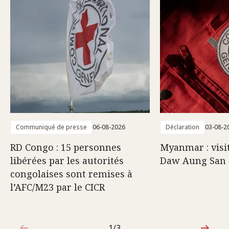
Communiqué de presse
06-08-2026
Déclaration
03-08-2
RD Congo : 15 personnes
Myanmar : visi
libérées par les autorités
Daw Aung San 
congolaises sont remises à
l’AFC/M23 par le CICR
1/3