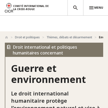
COMITÉ INTERNATIONAL DE
MENU
LA CROIX-ROUGE
Aller au contenu principal
Droit et politiques
Thèmes, débats et désarmement
Envir
Droit international et politiques
humanitaires concernant
Guerre et
environnement
Le droit international
humanitaire protège
l’environnement naturel et vise à