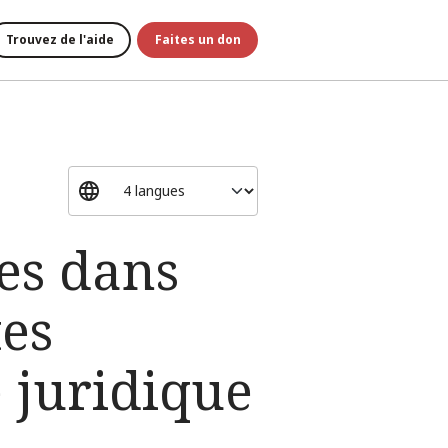
Trouvez de l'aide
Faites un don
es dans
tes
e juridique