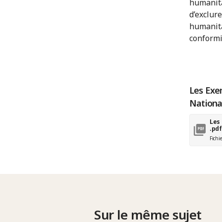
humanita
d’exclur
humanita
conformi
Les Exem
National
Les
.pdf
Fichi
Sur le même sujet