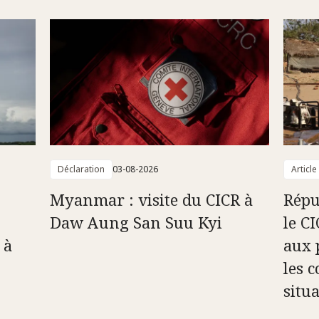
Déclaration
03-08-2026
Article
Myanmar : visite du CICR à
Répu
Daw Aung San Suu Kyi
le C
 à
aux 
les c
situ