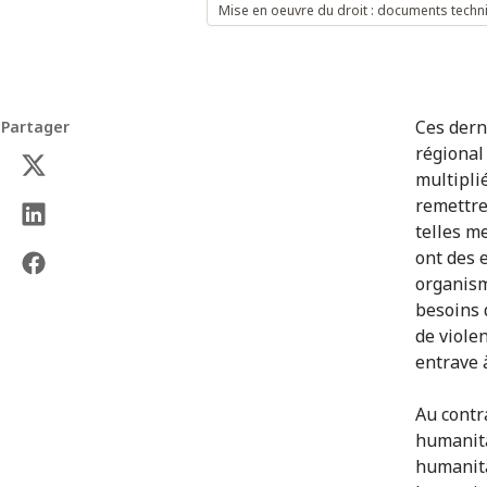
Mise en oeuvre du droit : documents techn
Ces dern
Partager
régional
multipli
remettre
telles m
ont des e
organism
besoins 
de violen
entrave 
Au contra
humanita
humanita