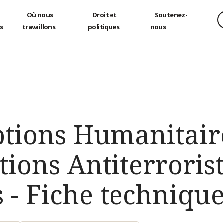
Où nous
Droit et
Soutenez-
és
travaillons
politiques
nous
tions Humanitair
ations Antiterroris
 - Fiche techniqu