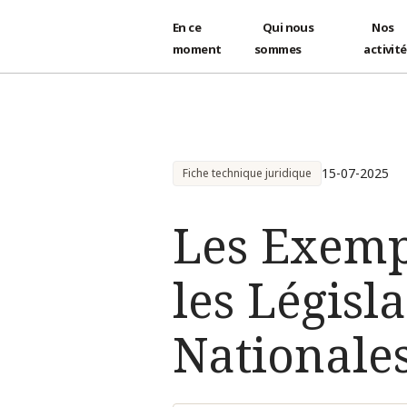
En ce
Qui nous
Nos
moment
sommes
activit
Aller au contenu principal
15-07-2025
Fiche technique juridique
Les Exemp
les Législ
Nationales