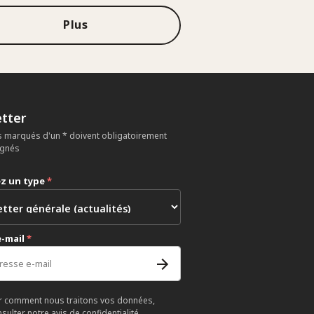
Plus
tter
 marqués d'un * doivent obligatoirement
ignés
ez un type
*
e-mail
*
r comment nous traitons vos données,
nsulter notre
avis de confidentialité
.