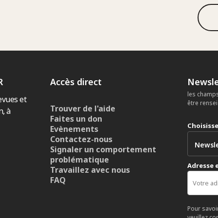
R
Accès direct
Newsle
les champs
evues et
être rense
Trouver de l'aide
n, à
Faites un don
Choisiss
Evènements
Contactez-nous
Signaler un comportement
problématique
Adresse 
Travaillez avec nous
FAQ
Pour savoi
veuillez co