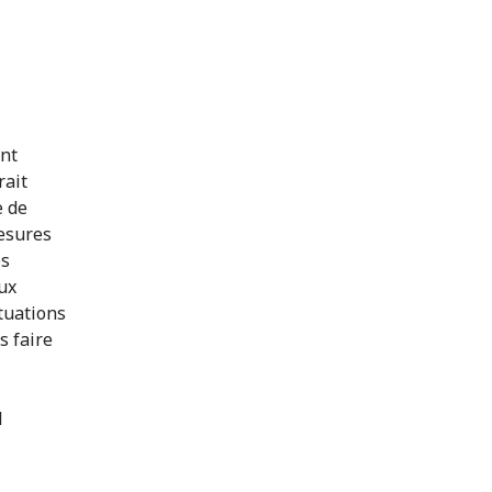
,
ont
rait
e de
mesures
es
ux
tuations
s faire
l