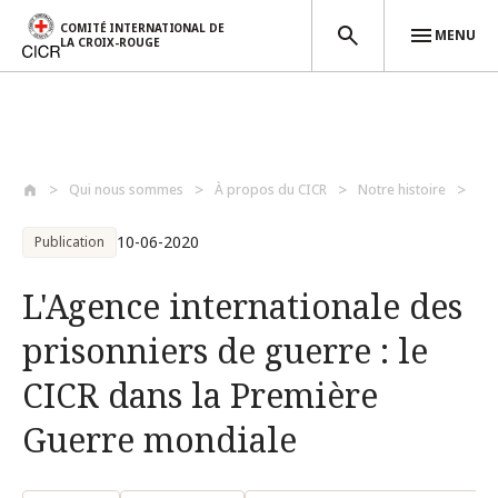
COMITÉ INTERNATIONAL DE
MENU
LA CROIX-ROUGE
Aller au contenu principal
Qui nous sommes
À propos du CICR
Notre histoire
L'A
10-06-2020
Publication
L'Agence internationale des
prisonniers de guerre : le
CICR dans la Première
Guerre mondiale