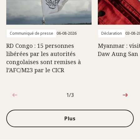
Communiqué de presse
06-08-2026
Déclaration
03-08-2
RD Congo : 15 personnes
Myanmar : visi
libérées par les autorités
Daw Aung San 
congolaises sont remises à
l’AFC/M23 par le CICR
1/3
1sur3
Plus