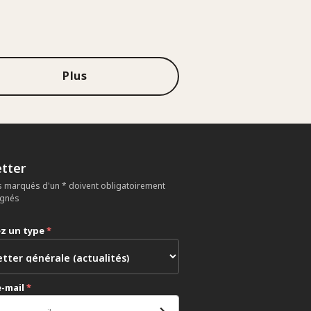
Plus
tter
 marqués d'un * doivent obligatoirement
ignés
ez un type
*
e-mail
*