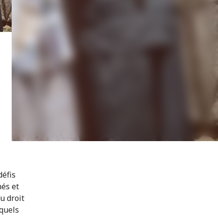
défis
més et
u droit
xquels