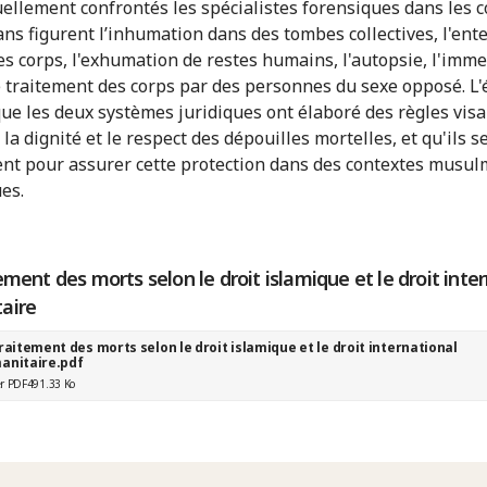
uellement confrontés les spécialistes forensiques dans les 
s figurent l’inhumation dans des tombes collectives, l'en
es corps, l'exhumation de restes humains, l'autopsie, l'imm
e traitement des corps par des personnes du sexe opposé. L'
que les deux systèmes juridiques ont élaboré des règles visa
la dignité et le respect des dépouilles mortelles, et qu'ils s
nt pour assurer cette protection dans des contextes musu
es.
ement des morts selon le droit islamique et le droit inte
aire
raitement des morts selon le droit islamique et le droit international
anitaire.pdf
er PDF
491.33 Ko