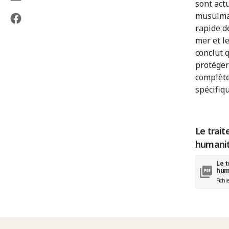
sont act
musulman
rapide d
mer et l
conclut 
protéger 
complète
spécifiqu
Le trait
humanit
Le t
hum
Fichi