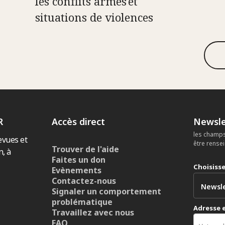
les conflits armés et
situations de violences
R
Accès direct
Newsle
les champs
evues et
être rense
Trouver de l'aide
n, à
Faites un don
Choisiss
Evènements
Contactez-nous
Signaler un comportement
problématique
Adresse 
Travaillez avec nous
FAQ