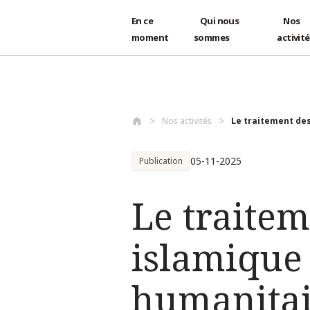
En ce
Qui nous
Nos
moment
sommes
activit
Aller au contenu principal
Nos activités
Le traitement des 
05-11-2025
Publication
Le traitem
islamique 
humanitai