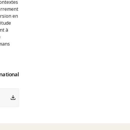
contextes
terrement
ersion en
étude
nt à
e
lmans
rnational