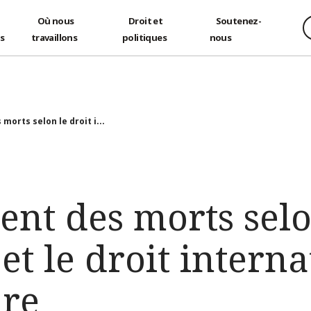
Où nous
Droit et
Soutenez-
és
travaillons
politiques
nous
morts selon le droit i...
ent des morts selo
et le droit interna
re