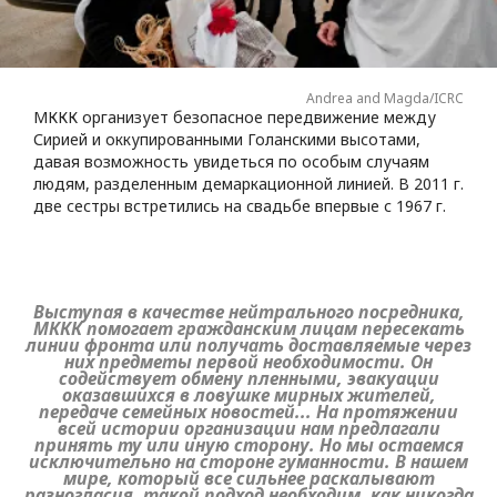
Andrea and Magda/ICRC
МККК организует безопасное передвижение между
Сирией и оккупированными Голанскими высотами,
давая возможность увидеться по особым случаям
людям, разделенным демаркационной линией. В 2011 г.
две сестры встретились на свадьбе впервые с 1967 г.
Выступая в качестве нейтрального посредника,
МККК помогает гражданским лицам пересекать
линии фронта или получать доставляемые через
них предметы первой необходимости. Он
содействует обмену пленными, эвакуации
оказавшихся в ловушке мирных жителей,
передаче семейных новостей... На протяжении
всей истории организации нам предлагали
принять ту или иную сторону. Но мы остаемся
исключительно на стороне гуманности. В нашем
мире, который все сильнее раскалывают
разногласия, такой подход необходим, как никогда