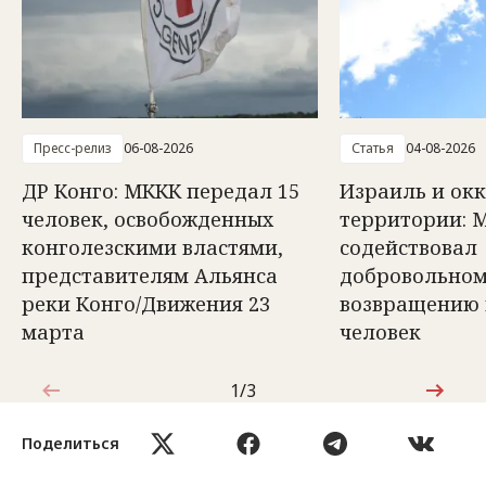
Пресс-релиз
06-08-2026
Статья
04-08-2026
ДР Конго: МККК передал 15
Израиль и ок
человек, освобожденных
территории: 
конголезскими властями,
содействовал
представителям Альянса
добровольно
реки Конго/Движения 23
возвращению в
марта
человек
1/3
1 из 3
Поделиться
Ещё