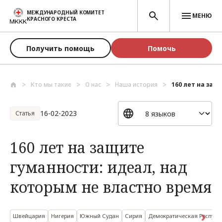
Перейти к основному содержанию
МЕЖДУНАРОДНЫЙ КОМИТЕТ
МЕНЮ
КРАСНОГО КРЕСТА
Получить помощь
Помочь
Кто мы такие
О нас
Наша история
160 лет на защи
16-02-2023
Статья
160 лет на защите
гуманности: идеал, над
которым не властно время
Швейцария
Нигерия
Южный Судан
Сирия
Демократическая Республ