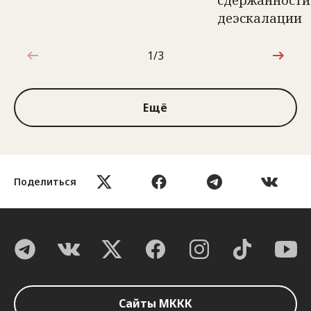
сдержанности
деэскалации
1/3
1 из 3
Ещё
Поделиться
Сайты МККК