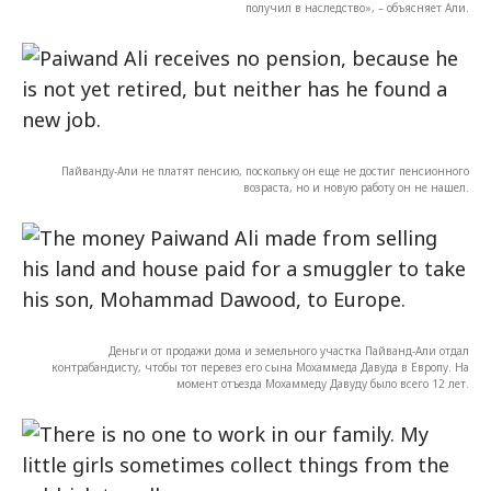
получил в наследство», – объясняет Али.
Пайванду-Али не платят пенсию, поскольку он еще не достиг пенсионного
возраста, но и новую работу он не нашел.
Деньги от продажи дома и земельного участка Пайванд-Али отдал
контрабандисту, чтобы тот перевез его сына Мохаммеда Давуда в Европу. На
момент отъезда Мохаммеду Давуду было всего 12 лет.