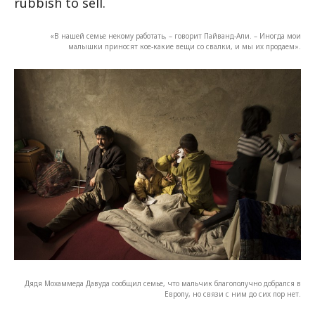
«В нашей семье некому работать, – говорит Пайванд-Али. – Иногда мои
малышки приносят кое-какие вещи со свалки, и мы их продаем».
Дядя Мохаммеда Давуда сообщил семье, что мальчик благополучно добрался в
Европу, но связи с ним до сих пор нет.