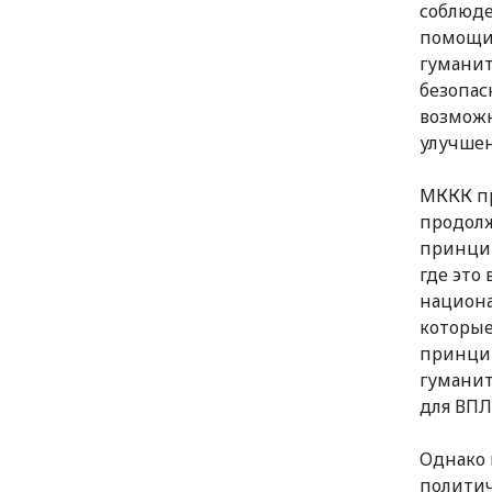
соблюде
помощи 
гуманит
безопас
возмож
улучшен
МККК пр
продолж
принцип
где это
национа
которые
принцип
гумани
для ВПЛ
Однако 
политич