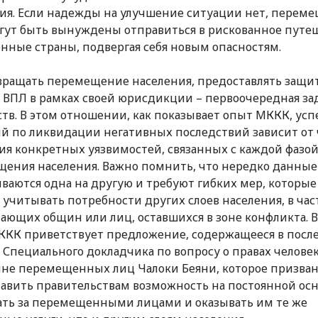
ия. Если надежды на улучшение ситуации нет, перем
гут быть вынуждены отправиться в рискованное путе
енные страны, подвергая себя новым опасностям.
ращать перемещение населения, предоставлять защи
ВПЛ в рамках своей юрисдикции – первоочередная за
ств. В этом отношении, как показывает опыт МККК, ус
й по ликвидации негативных последствий зависит от 
ия конкретных уязвимостей, связанных с каждой фазо
ения населения. Важно помнить, что нередко данные
ваются одна на другую и требуют гибких мер, которые
учитывать потребности других слоев населения, в час
ющих общин или лиц, оставшихся в зоне конфликта. В
ККК приветствует предложение, содержащееся в пос
 Специального докладчика по вопросу о правах челове
не перемещенных лиц Чалоки Беяни, которое призва
авить правительствам возможность на постоянной ос
ть за перемещенными лицами и оказывать им те же