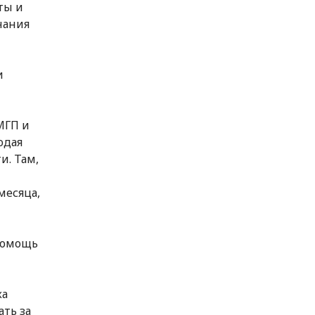
ты и
нания
и
МГП и
юдая
и. Там,
месяца,
помощь
ка
ть за