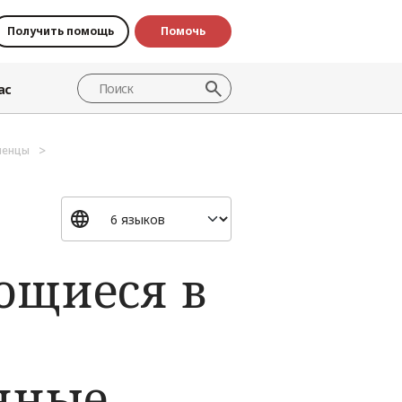
Получить помощь
Помочь
ас
ленцы
ющиеся в
нные