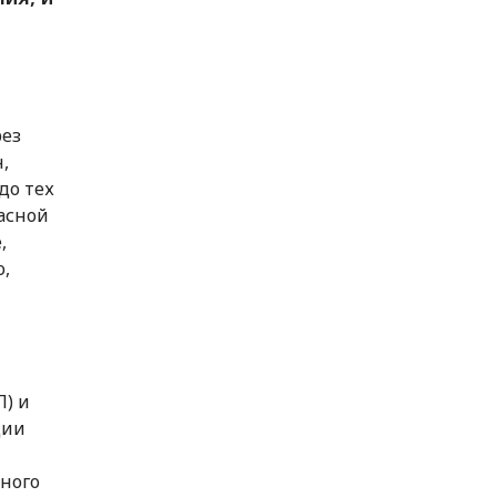
рез
,
до тех
пасной
,
о,
) и
ции
ного