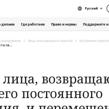
Русский
о делаем
Где работаем
Право и нормы
Поддержите н
и разоружение
Лица, пользующиеся защитой
Внутренние пересе
а св...
 лица, возвраща
его постоянного
ия, и перемеще