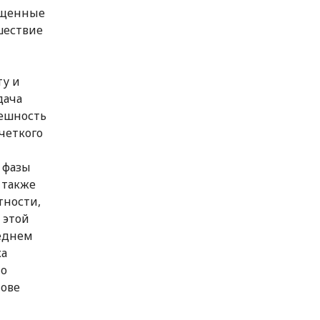
ещенные
шествие
ту и
дача
пешность
четкого
й
 фазы
 также
тности,
 этой
леднем
ка
н
о
нове