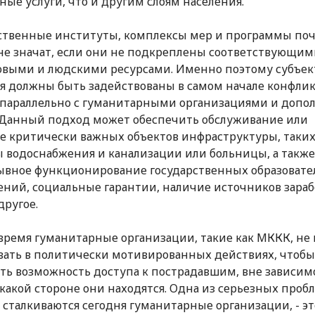
ные услуги, что и другим слоям населения.
ственные институты, комплексы мер и программы по
не значат, если они не подкреплены соответствующим
выми и людскими ресурсами. Именно поэтому субъе
я должны быть задействованы в самом начале конфлик
 параллельно с гуманитарными организациями и допол
 Данный подход может обеспечить обслуживание или
е критически важных объектов инфраструктуры, таких
 водоснабжения и канализации или больницы, а также
вное функционирование государственных образоват
ний, социальные гарантии, наличие источников зараб
другое.
 время гуманитарные организации, такие как МККК, не
вать в политически мотивированных действиях, чтобы
ть возможность доступа к пострадавшим, вне зависим
а какой стороне они находятся. Одна из серьезных пробл
 сталкиваются сегодня гуманитарные организации, - эт