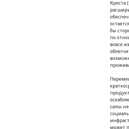
Креста 
расшири
обеспеч
остаетс
бы стор
по отно
вовсе и
облегчи
возможн
прожив
Перемещ
краткос
продукт
ослабля
силы не
социаль
инфраст
может п