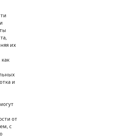
чти
и
кты
та,
няя их
 как
ельных
отка и
 могут
ости от
ем, с
о