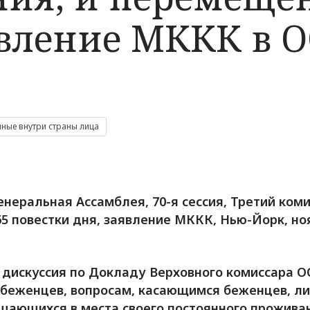
явление МККК в О
ные внутри страны лица
енеральная Ассамблея, 70-я сессия, Третий коми
65 повестки дня, заявление МККК, Нью-Йорк, но
дискуссия по Докладу Верховного комиссара О
беженцев, вопросам, касающимся беженцев, ли
щающихся в места своего постоянного проживан