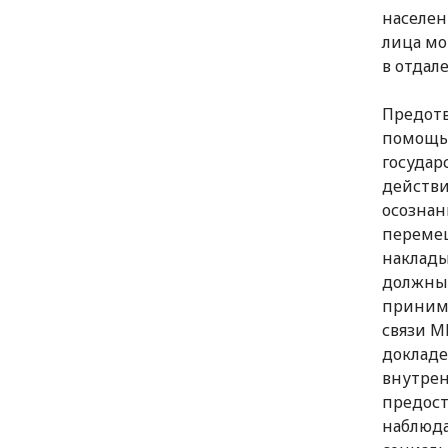
населен
лица мо
в отдал
Предотв
помощь 
государ
действи
осознан
перемещ
наклады
должны 
принима
связи М
докладе
внутрен
предост
наблюда