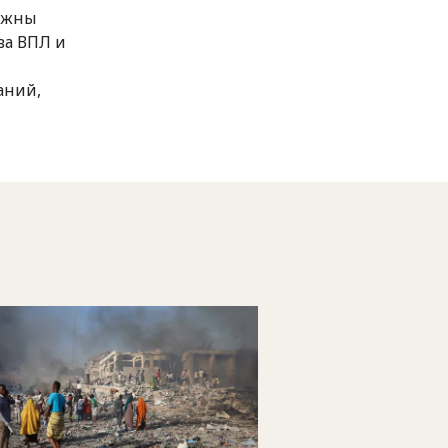
олжны
ва ВПЛ и
аний,