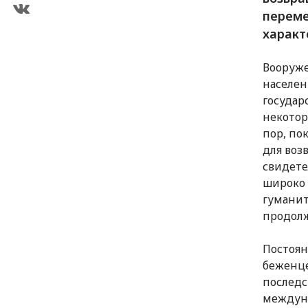
переме
характ
Вооруж
населен
государ
некотор
пор, по
для воз
свидете
широко
гуманит
продол
Постоян
беженце
послед
междун