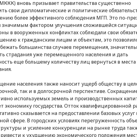
(МККК) вновь призывает правительства существенно
ть свои дипломатические и политические обязательст
ению более эффективного соблюдения МГП. Это по-пр
я значимым фактором улучшения сложившейся ситуаци
оны в вооруженных конфликтах соблюдали свои обязат
шению к гражданским лицам и объектам, это позволил
збежать большинства случаев перемещения, значитель
ть страдания уже перемещенного населения и дать
ость еще большему количеству лиц вернуться в места 
ания.
ение населения также наносит ущерб обществу в цело
рочной, так и в долгосрочной перспективе. Сокращени
ивно используемых земель и производственных капи
ет экономику государства. Отток квалифицированной р
гативно сказывается на предоставлении базовых услуг 
ной сфере. В городских условиях перегруженность объ
руктуры и усиление конкуренции на рынке труда так
ривести к ухудшению экономического положения мес