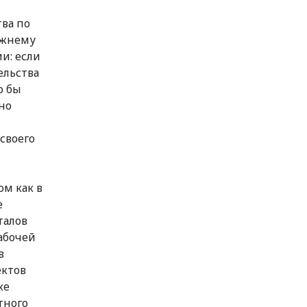
ва по
ежнему
и: если
ельства
о бы
но
своего
м как в
е
талов
абочей
в
ектов
же
тного