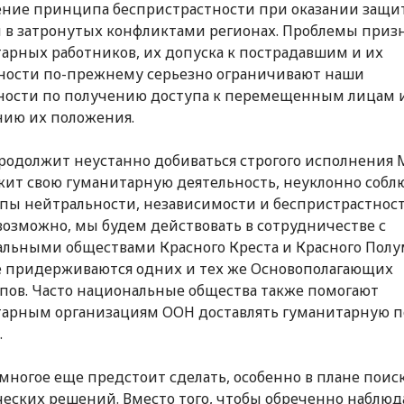
ние принципа беспристрастности при оказании защи
в затронутых конфликтами регионах. Проблемы приз
арных работников, их допуска к пострадавшим и их
ности по-прежнему серьезно ограничивают наши
ности по получению доступа к перемещенным лицам 
ию их положения.
одолжит неустанно добиваться строгого исполнения 
ит свою гуманитарную деятельность, неуклонно собл
ы нейтральности, независимости и беспристрастност
 возможно, мы будем действовать в сотрудничестве с
льными обществами Красного Креста и Красного Полу
 придерживаются одних и тех же Основополагающих
ов. Часто национальные общества также помогают
тарным организациям ООН доставлять гуманитарную 
.
многое еще предстоит сделать, особенно в плане поис
еских решений. Вместо того, чтобы обреченно наблюда