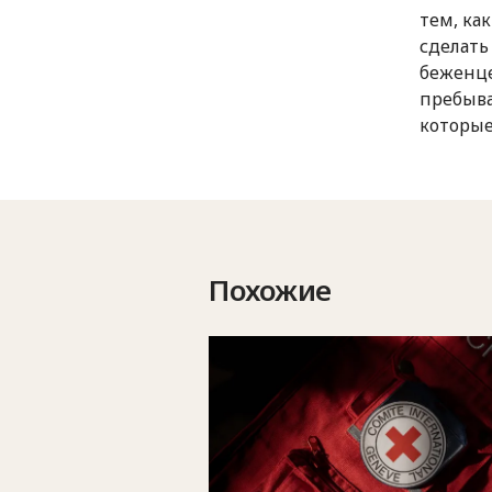
тем, ка
сделать
беженце
пребыва
которые
Похожие