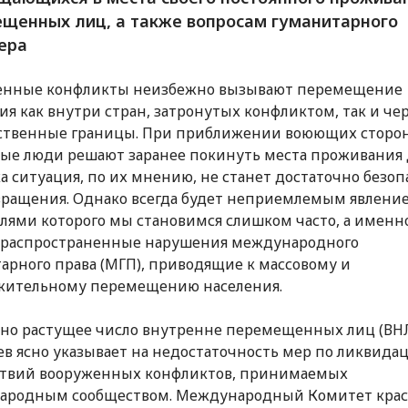
щенных лиц, а также вопросам гуманитарного
ера
енные конфликты неизбежно вызывают перемещение
ия как внутри стран, затронутых конфликтом, так и че
ственные границы. При приближении воюющих сторон
ые люди решают заранее покинуть места проживания 
ка ситуация, по их мнению, не станет достаточно безо
вращения. Однако всегда будет неприемлемым явление
лями которого мы становимся слишком часто, а именн
 распространенные нарушения международного
арного права (МГП), приводящие к массовому и
жительному перемещению населения.
но растущее число внутренне перемещенных лиц (ВНЛ
в ясно указывает на недостаточность мер по ликвида
ствий вооруженных конфликтов, принимаемых
ародным сообществом. Международный Комитет крас