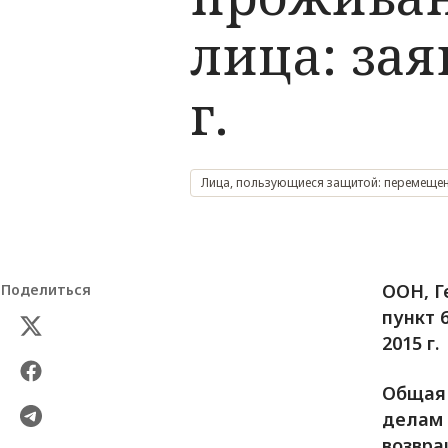
лицa: за
г.
Лица, пользующиеся защитой: перемещен
ООН, Г
Поделиться
пункт 
2015 г.
Общая 
делам 
возвра