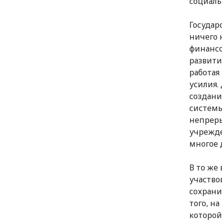
социаль
Государ
ничего 
финансо
развити
работая
усилия.
создани
системы
непреры
учрежде
многое 
В то же
участво
сохрани
того, н
которой