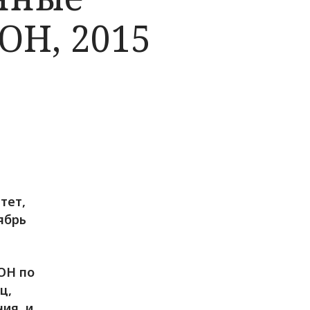
ОН, 2015
тет,
ябрь
ОН по
ц,
ия, и