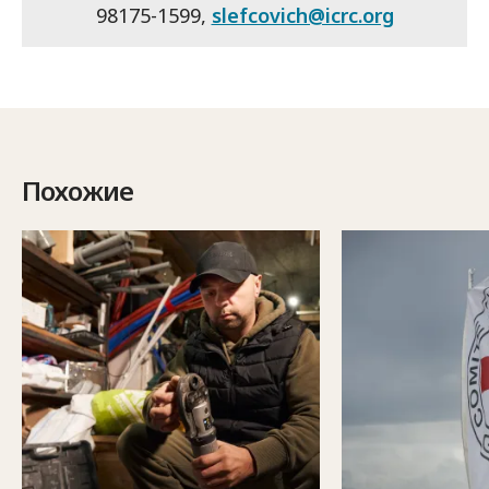
98175-1599,
slefcovich@icrc.org
Похожие