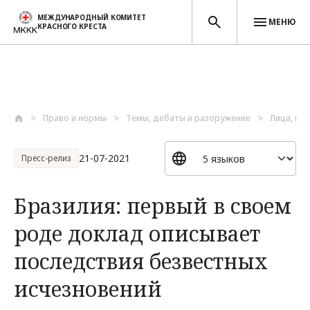
МЕЖДУНАРОДНЫЙ КОМИТЕТ
МЕНЮ
КРАСНОГО КРЕСТА
Перейти к основному содержанию
Право и нормы
Темы, дебаты и разоружение
Лица, по
21-07-2021
Пресс-релиз
Бразилия: первый в своем
роде доклад описывает
последствия безвестных
исчезновений