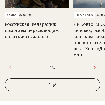
Статья
07-08-2026
Пресс-релиз
06-08-
Российская Федерация:
ДР Конго: МКК
помогаем переселенцам
человек, осв
начать жить заново
конголезским
представител
реки Конго/Д
марта
1/3
1 из 3
Ещё